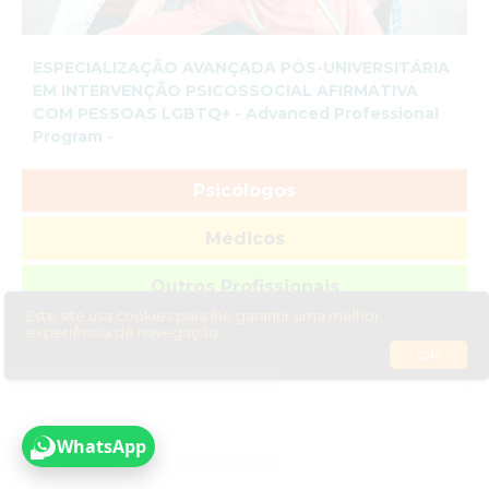
ESPECIALIZAÇÃO AVANÇADA PÓS-UNIVERSITÁRIA
EM INTERVENÇÃO PSICOSSOCIAL AFIRMATIVA
COM PESSOAS LGBTQ+ - Advanced Professional
Program -
Psicólogos
Médicos
Outros Profissionais
Este site usa cookies para lhe garantir uma melhor
experiência de navegação.
Online
OK
31 Out. 2026-
Inscrições Abertas