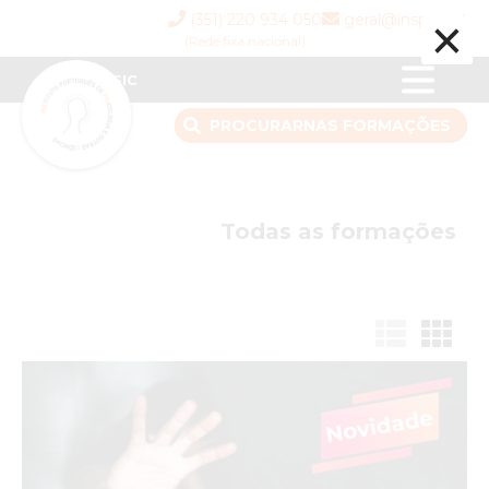
×
(351) 220 934 050
geral@inspsic.pt
(Rede fixa nacional)
INSPSIC
PROCURAR
NAS FORMAÇÕES
Todas as formações