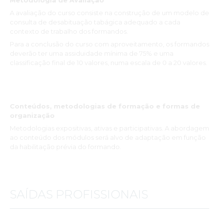
Metodologia de Avaliação
Os professores são muito bons oradores, e transmitem de uma
forma motivadora a matéria das aulas.
A avaliação do curso consiste na construção de um modelo de
consulta de desabituação tabágica adequado a cada
O facto de termos a possibilidade de acesso às aulas no portal
contexto de trabalho dos formandos.
é muito positivo, pois permite rever as aulas, ou, para quem
não assistiu, ver a aula.
Para a conclusão do curso com aproveitamento, os formandos
deverão ter uma assiduidade mínima de 75% e uma
A comunicação com os formandos foi óptima.
classificação final de 10 valores, numa escala de 0 a 20 valores.
Agradeço ao INSPSIC por me ter dado a possibilidade de
fazer o curso.
Gostei muito e recomendo.”
Ana Pinto
Conteúdos, metodologias de formação e formas de
organização
Metodologias expositivas, ativas e participativas. A abordagem
ao conteúdo dos módulos será alvo de adaptação em função
da habilitação prévia do formando.
SAÍDAS PROFISSIONAIS