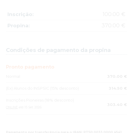
100.00 €
Inscrição:
370.00 €
Propina:
Condições de pagamento da propina
Pronto pagamento
Normal
370.00 €
(Ex) Alunos do INSPSIC (15% desconto)
314.50 €
Inscrições Pioneiras (18% desconto)
303.40 €
ONLINE
até 15 Set. 2026
Pagamento por transferência para o IBAN: PT50 0033 0000 4541