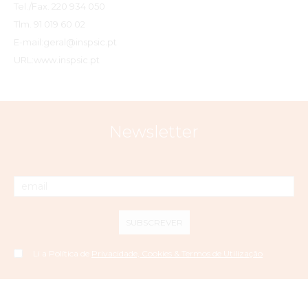
Tel./Fax. 220 934 050
Tlm. 91 019 60 02
E-mail:geral@inspsic.pt
URL:www.inspsic.pt
Newsletter
SUBSCREVER
Li a Política de
Privacidade, Cookies & Termos de Utilização