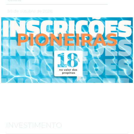
30 de outubro de 2026;
06,13,20 e 27 de novembro de 2026;
04, 11 e 18 de dezembro de 2026.
Plataforma Online
Instituto Português de Psicologia e Outras Ciências
Número de Vagas:
limitadas.
Duração:
44 horas (32horas síncronas + 12horas assíncronas)
Nota:
datas sujeitas a eventuais alterações.
Horário:
Pós-Laboral (18h00 às 22h00).
INVESTIMENTO