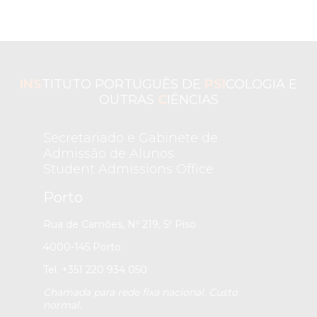
INS
TITUTO PORTUGUÊS DE
PSI
COLOGIA E
OUTRAS
C
IÊNCIAS
Secretariado e Gabinete de
Admissão de Alunos
Student Admissions Office
Porto
Rua de Camões, Nº 219, 5º Piso
4000-145 Porto
Tel. +351 220 934 050
Chamada para rede fixa nacional. Custo
normal.