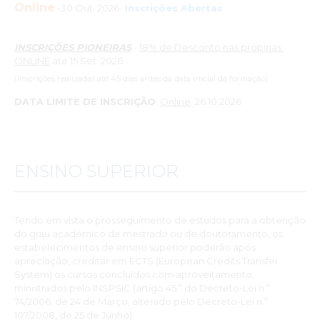
Online
-30 Out. 2026-
Inscrições Abertas
INSCRIÇÕES PIONEIRAS
-
18% de Desconto nas propinas:
ONLINE
até 15 Set. 2026
(inscrições realizadas até 45 dias antes da data inicial da formação)
DATA LIMITE DE INSCRIÇÃO
:
Online
: 26.10.2026
ENSINO SUPERIOR
Tendo em vista o prosseguimento de estudos para a obtenção
do grau académico de mestrado ou de doutoramento, os
estabelecimentos de ensino superior poderão após
apreciação, creditar em ECTS (European Credits Transfer
System) os cursos concluídos com aproveitamento,
ministrados pelo INSPSIC (artigo 45.º do Decreto-Lei n.º
74/2006, de 24 de Março, alterado pelo Decreto-Lei n.º
107/2008, de 25 de Junho).