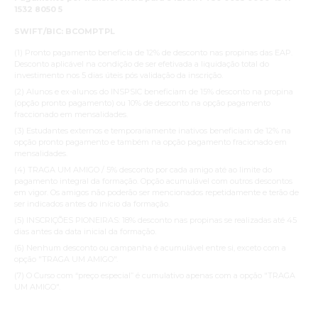
1532 8050 5
SWIFT/BIC: BCOMPTPL
(1) Pronto pagamento beneficia de 12% de desconto nas propinas das EAP.
Desconto aplicável na condição de ser efetivada a liquidação total do
investimento nos 5 dias úteis pós validação da inscrição.
(2) Alunos e ex-alunos do INSPSIC beneficiam de 15% desconto na propina
(opção pronto pagamento) ou 10% de desconto na opção pagamento
fraccionado em mensalidades.
(3) Estudantes externos e temporariamente inativos beneficiam de 12% na
opção pronto pagamento e também na opção pagamento fracionado em
mensalidades.
(4) TRAGA UM AMIGO / 5% desconto por cada amigo até ao limite do
pagamento integral da formação. Opção acumulável com outros descontos
em vigor. Os amigos não poderão ser mencionados repetidamente e terão de
ser indicados antes do início da formação.
(5) INSCRIÇÕES PIONEIRAS: 18% desconto nas propinas se realizadas até 45
dias antes da data inicial da formação.
(6) Nenhum desconto ou campanha é acumulável entre si, exceto com a
opção "TRAGA UM AMIGO".
(7) O Curso com “preço especial” é cumulativo apenas com a opção "TRAGA
UM AMIGO".