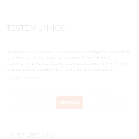
TESTEMUNHOS
“Considerei este curso muito interessante, dirigido e prático. Os
professores têm imensa experiência e transmitem a
informação de forma clara e relevante. Obtive conhecimentos
que sem dúvida usarei na minha prática clínica diária.”
Rafaela Ventura
“Participar da Formação Intervenção no Tabagismo me
proporcionou conhecimento técnico e específico voltado para
VER MAIS
uma área de difícil atuação. As ferramentas proporcionadas,
assim como a pedagogia foram de frende relevância. A
experiência dos formadores é para mim o ponto alto dessa
formação, que eu apreciei e recomendo vivamente.”
DESCRIÇÃO