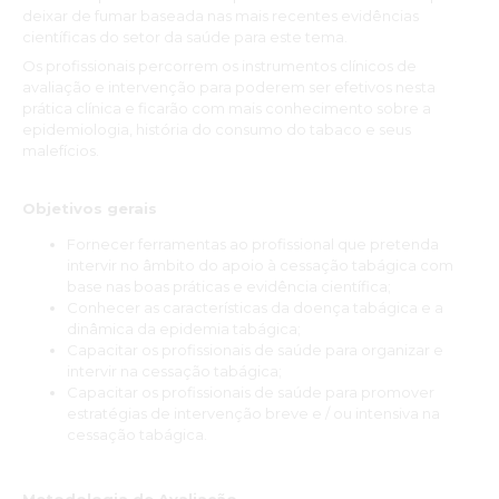
deixar de fumar baseada nas mais recentes evidências
“Após realização do Curso Prático de Intervenção no
científicas do setor da saúde para este tema.
Tabagismo, considero que o mesmo tem a duração apropriada
Os profissionais percorrem os instrumentos clínicos de
face aos conteúdos apresentados, sendo estes bastante
avaliação e intervenção para poderem ser efetivos nesta
interessantes, abrangentes e que auxiliam bastante na
prática clínica e ficarão com mais conhecimento sobre a
aquisição de conhecimentos na área do tabagismo e das
epidemiologia, história do consumo do tabaco e seus
nuances associadas ao consumo de tabaco e cessação
malefícios.
tabágica. Para além disso, constituem uma mais-valia para a
organização e estruturação de uma possível consulta de
cessação tabágica.”
Objetivos gerais
Teresa Viegas
Fornecer ferramentas ao profissional que pretenda
intervir no âmbito do apoio à cessação tabágica com
"Participei do Curso Cessação Tabágica. Curso organizado e
base nas boas práticas e evidência científica;
de alta qualidade, com formadores muito competentes.
Conhecer as características da doença tabágica e a
Adquiri conhecimentos para a minha prática clínica, que me
dinâmica da epidemia tabágica;
trouxeram segurança nas consultas de fumadores."
Capacitar os profissionais de saúde para organizar e
intervir na cessação tabágica;
Roberta Barros
Capacitar os profissionais de saúde para promover
estratégias de intervenção breve e / ou intensiva na
cessação tabágica.
“Este curso foi muito bem estruturado e tem o benefício de as
aulas decorrerem online, sempre da parte da tarde, o que
facilitou muito a possibilidade de assistir.