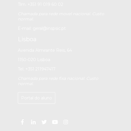
Tlm. +351 91 019 60 02
Chamada para rede movel nacional. Custo
normal.
E-mail:
geral@inspsic.pt
Lisboa
Avenida Almirante Reis, 64
1150-020 Lisboa
Tel. +351 211947417
Chamada para rede fixa nacional. Custo
normal.
Portal do aluno