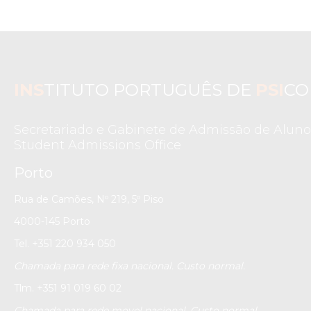
INS
TITUTO PORTUGUÊS DE
PSI
CO
Secretariado e Gabinete de Admissão de Aluno
Student Admissions Office
Porto
Rua de Camões, Nº 219, 5º Piso
4000-145 Porto
Tel. +351 220 934 050
Chamada para rede fixa nacional. Custo normal.
Tlm. +351 91 019 60 02
Chamada para rede movel nacional. Custo normal.