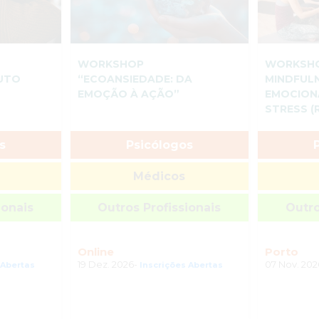
WORKSHOP
WORKSHO
LUTO
“ECOANSIEDADE: DA
MINDFUL
EMOÇÃO À AÇÃO”
EMOCION
STRESS (
s
Psicólogos
Médicos
ionais
Outros Profissionais
Outro
Online
Porto
19 Dez. 2026-
07 Nov. 20
 Abertas
Inscrições Abertas