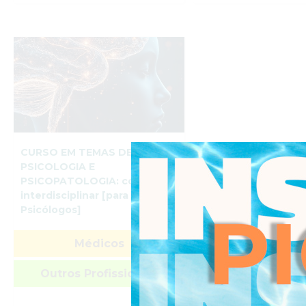
CURSO EM TEMAS DE
PSICOLOGIA E
PSICOPATOLOGIA: contexto
interdisciplinar [para não
Psicólogos]
Médicos
Outros Profissionais