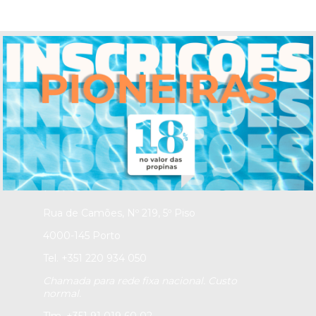
INS
TITUTO PORTUGUÊS DE
PSI
COLOGIA E
OUTRAS
C
IÊNCIAS
Secretariado e Gabinete de
Admissão de Alunos
Student Admissions Office
Porto
Rua de Camões, Nº 219, 5º Piso
4000-145 Porto
Tel. +351 220 934 050
Chamada para rede fixa nacional. Custo
normal.