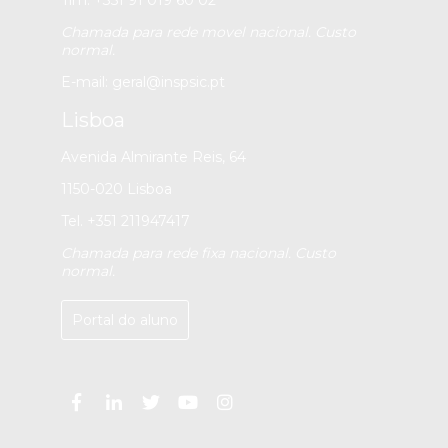
Tlm. +351 91 019 60 02
Chamada para rede movel nacional. Custo
normal.
E-mail:
geral@inspsic.pt
Lisboa
Avenida Almirante Reis, 64
1150-020 Lisboa
Tel. +351 211947417
Chamada para rede fixa nacional. Custo
normal.
Portal do aluno