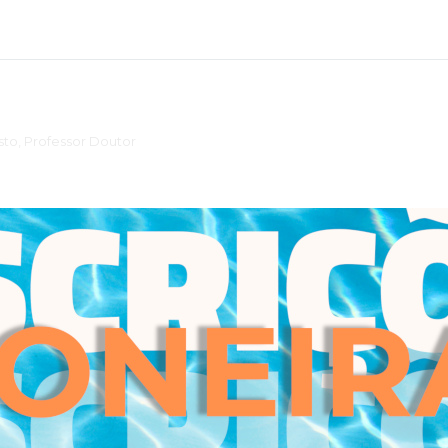
 su centro a la formación postgraduada de profesionales. Agradezco 
 en este área y quiero señalar además el importante peso que el coor
ibilidad para resolver todas nuestras dudas, no solo a nivel teórico s
 un análisis profundo y riguroso de los casos clínicos que hemos ido tra
to, Professor Doutor
INSPSIC por esta Dupla Especialização Avançada Pós-universitária pela 
rada pelo corpo docente.”
specialização Avançada Pós-universitária enriqueceu-me nas competê
s que ainda não tinha explorado, assim tornou-se uma mais-valia no
Dr.
s revelaram-se dinâmicos, práticos, realistas e sobretudo úteis e atua
mente boa, havendo bastante contacto com os alunos, mesmo após o 
positiva, onde houve partilha de conhecimentos e sobretudo houve a 
as, quer através da possibilidade da realização de um estágio ou de 
Científica
áticas relevantes no âmbito da Neuropsicologia Clínica, numa persp
o o meu testemunho sobre esta dupla pós graduação em Neuropsicolo