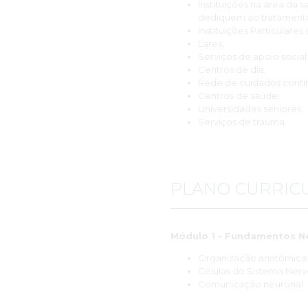
Instituições na área da s
dediquem ao tratamento
Instituições Particulares
Lares;
Serviços de apoio social
Centros de dia;
Rede de cuidados conti
Centros de saúde;
Universidades seniores;
Serviços de trauma.
PLANO CURRIC
Módulo 1 - Fundamentos N
Organização anatómica e
Células do Sistema Nerv
Comunicação neuronal.