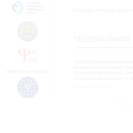
Psicólogos, Psicólogos Juniore
TESTEMUNHOS
"A Dupla Especialização Avançad
profissional como pessoal. Todo
Instituto Reconhecido
foram bastante dinâmicos, fo
pela qualidade do ensino e to
Catarina Fernandes
“Como profesional que trabaja e
colaborar en la formación de a
graduação em neuropsicologia c
en esta materia de forma signi
integral de la salud mental, á
conocimientos que hoy existen 