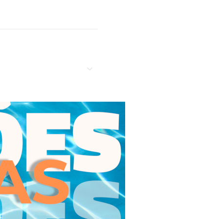
a los docentes su generosidad
dinador del curso ha tenido en
ino también desde una
bajando a lo largo del curso.”
sua utilidade, pertinência e
ncias que já possuía e deu-
 meu percurso profissional.
is aos dias de hoje. A relação
término da formação. Avalio
componente prática, quer
workshops que nos eram
etiva aplicada.
gia Clinica e Intervenção