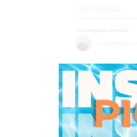
fundamental la contribución de
DESCRIÇÃO
al compartir sus conocimientos
este proceso así como su dispon
perspectiva práctica a través de
María José Veiga Candán
Coordenação Científica
Enrique Vázquez-Jus
“Aproveito para congratular o 
pela forma como nos foi minist
Maria Fernanda Estanque
Coordenação Pedagógica
“De uma forma geral a Dupla E
me mais conhecimentos em área
José Pinto Gouveia, 
Os conteúdos passados aos aluno
com o corpo docente foi igual
esta curso de forma bastante 
através de casos dados nas aul
Mensagem da Coordenação 
possíveis de frequentar. “
Inês Monteiro
Objetivos gerais
Adquirir conhecimentos em tem
"É com grande prazer que deix