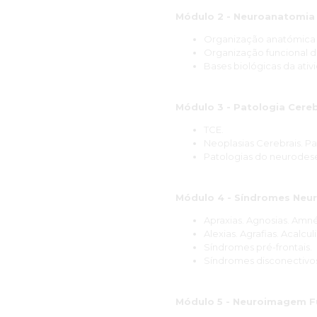
Módulo 2 - Neuroanatomia 
Organização anatómica 
Organização funcional d
Bases biológicas da ativ
Módulo 3 - Patologia Cereb
TCE.
Neoplasias Cerebrais. P
Patologias do neurodes
Módulo 4 - Síndromes Neu
Apraxias. Agnosias. Amnés
Alexias. Agrafias. Acalculi
Síndromes pré-frontais.
Síndromes disconectivo
Módulo 5 - Neuroimagem F