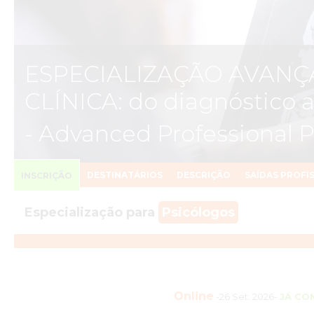
ESPECIALIZAÇÃO AVANÇ
CLÍNICA: do diagnóstico 
- Advanced Professional 
DESTINATÁRIOS
DESCRIÇÃO
SAÍDAS PROFI
INSCRIÇÃO
Especialização para
Psicólogos
Online
-26 Set. 2026-
JÁ CO