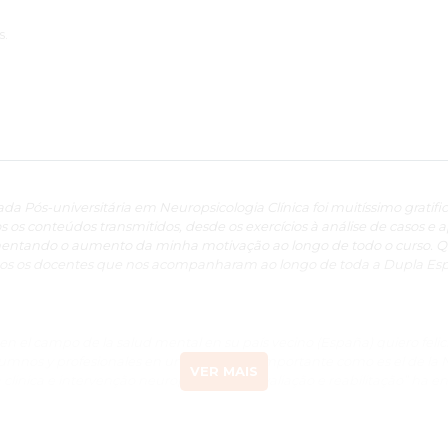
s.
a Pós-universitária em Neuropsicologia Clínica foi muitíssimo gratifica
s os conteúdos transmitidos, desde os exercícios à análise de casos e 
mentando o aumento da minha motivação ao longo de todo o curso. Q
dos os docentes que nos acompanharam ao longo de toda a Dupla Espe
n el campo de la salud mental en su país vecino (España) quiero felici
lumnos y profesionales en un campo tan importante como es el de la 
VER MAIS
linica e intervenção neuropsicológica: avaliação e reabilitação” ha 
ficativa. Sobre todo, lo que es más importante, ha contribuido a desar
rea en la que nos espera un futuro en el que ya nadie duda que no se p
en el campo de la neuropsicología con el campo de la personalidad. E