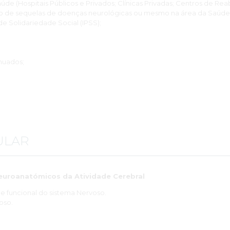
aúde (Hospitais Públicos e Privados; Clínicas Privadas; Centros de Reab
 de sequelas de doenças neurológicas ou mesmo na área da Saúde
 de Solidariedade Social (IPSS);
;
nuados;
ULAR
euroanatómicos da Atividade Cerebral
 funcional do sistema Nervoso.
oso.