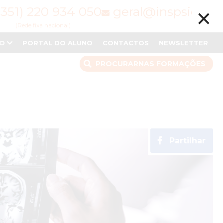
×
(351) 220 934 050
geral@inspsic.pt
(Rede fixa nacional)
NO
PORTAL DO ALUNO
CONTACTOS
NEWSLETTER
PROCURAR
NAS FORMAÇÕES
Partilhar