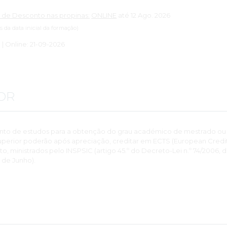
 de Desconto nas propinas:
ONLINE
até 12 Ago. 2026
es da data inicial da formação)
: | Online: 21-09-2026
OR
nto de estudos para a obtenção do grau académico de mestrado ou
perior poderão após apreciação, creditar em ECTS (European Credits
 ministrados pelo INSPSIC (artigo 45.º do Decreto-Lei n.º 74/2006, 
 de Junho).