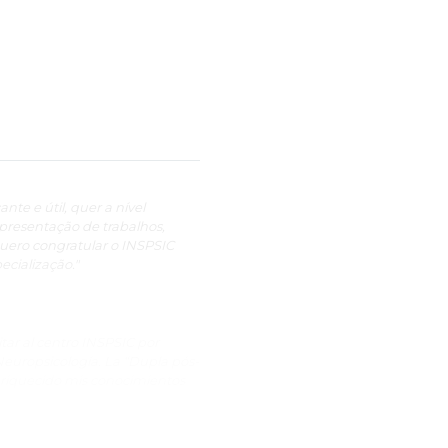
nte e útil, quer a nível
apresentação de trabalhos,
uero congratular o INSPSIC
cialização."
tar al centro INSPSIC por
Neuropsicología. La “Dupla pós-
enriquecido mis conocimientos
rollar una visión mucho más
ueden disociar los importantes
n este sentido considero