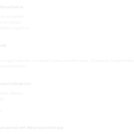
Encefálica
do encéfalo.
o encéfalo.
idade cognitiva.
ral
atologia Vascular Cerebral. Doenças Infeciosas. Doenças Degenerativ
envolvimento.
ropsicológicos
ias. Afasias.
as.
s.
uncional em Neuropsicologia