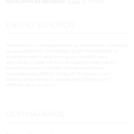
DATA LIMITE DE INSCRIÇÃO
:
Online
: 29-09-2026
ENSINO SUPERIOR
Tendo em vista o prosseguimento de estudos para a obtenção
do grau académico de mestrado ou de doutoramento, os
estabelecimentos de ensino superior poderão após
apreciação, creditar em ECTS (European Credits Transfer
System) os cursos concluídos com aproveitamento,
ministrados pelo INSPSIC (artigo 45.º do Decreto-Lei n.º
74/2006, de 24 de Março, alterado pelo Decreto-Lei n.º
107/2008, de 25 de Junho).
DESTINATÁRIOS