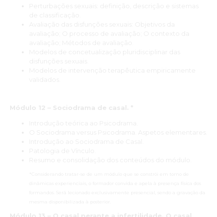
Perturbações sexuais: definição, descrição e sistemas
de classificação.
Avaliação das disfunções sexuais: Objetivos da
avaliação; O processo de avaliação; O contexto da
avaliação; Métodos de avaliação.
Modelos de concetualização pluridisciplinar das
disfunções sexuais.
Modelos de intervenção terapêutica empiricamente
validados.
Módulo 12 – Sociodrama de casal. *
Introdução teórica ao Psicodrama.
O Sociodrama versus Psicodrama. Aspetos elementares.
Introdução ao Sociodrama de Casal.
Patologia de Vínculo.
Resumo e consolidação dos conteúdos do módulo.
*Considerando tratar-se de um módulo que se constrói em torno de
dinâmicas experienciais, o formador convida e apela à presença física dos
formandos. Será lecionado exclusivamente presencial, sendo a gravação da
mesma disponibilizada à posterior.
Módulo 13 – O casal perante a infertilidade. O casal