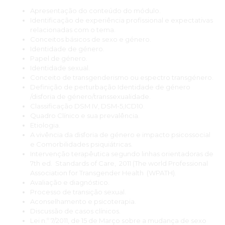
importantes neste domínio. O corpo docente, pela sua
Apresentação do conteúdo do módulo.
experiência psicoterapêutica, pelo seu domínio teórico e
Identificação de experiência profissional e expectativas
pelas suas competências pedagógicas, é sem dúvida a mais
relacionadas com o tema.
valia do curso.”
Conceitos básicos de sexo e género.
Irene Monteiro
Identidade de género.
Papel de género.
Identidade sexual.
“Enquanto médica interna de Medicina Geral e Familiar,
Conceito de transgenderismo ou espectro transgénero.
contacto frequentemente com queixas do foro relacional e
Definição de perturbação Identidade de género
sexual, que têm um enorme impacto no bem-estar e estado
/disforia de género/transsexualidade.
de saúde dos utentes. E, além dos que espontaneamente
Classificação DSM IV, DSM-5,ICD10.
abordam estes assuntos, decerto há um muito maior número
Quadro Clínico e sua prevalência.
de utentes com problemas que não tem à-vontade para
Etiologia.
abordar de livre e espontânea vontade. Esta formação deu-
A vivência da disforia de género e impacto psicossocial
me ferramentas úteis para me sentir mais preparada para não
e Comorbilidades psiquiátricas.
só ajudar os utentes com problemas, mas também tomar eu a
Intervenção terapêutica segundo linhas orientadoras de
iniciativa de os abordar e questionar se têm alguma queixa
7th ed. Standards of Care, 2011 (The world Professional
deste foro que eu possa ajudar a resolver.”
Association for Transgender Health (WPATH).
Avaliação e diagnóstico.
Processo de transição sexual.
Aconselhamento e psicoterapia.
"Foi um prazer participar do curso e fiquei muito feliz com os
Discussão de casos clínicos.
resultados.
Lei n.º 7/2011, de 15 de Março sobre a mudança de sexo