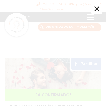
×
(351) 220 934 050
geral@inspsic.pt
(Rede fixa nacional)
INSPSIC
PROCURAR
NAS FORMAÇÕES
Partilhar
JÁ CONFIRMADO!
DUPLA ESPECIALIZAÇÃO AVANÇADA PÓS-