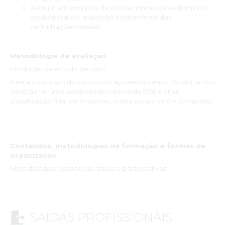
vir de meu Pais para tal e poder usar tanto neste quanto no
Adquirir um conjunto de conhecimentos nos domínios
meu essa formação de amplo sucesso e satisfação! Obrigada
do diagnóstico, avaliação e tratamento das
eu por tudo.”
perturbações sexuais.
Priscilla Bocafoli
Metodologia de avaliação
“Para mim, a dupla pós-graduação foi muito enriquecedora
Produção de estudo de caso.
porque atualizei os meus conhecimentos, lidei com um grupo
Para a conclusão do curso com aproveitamento, os formandos
de docentes de alta qualidade e diferente do da minha
deverão ter uma assiduidade mínima de 75% e uma
formação e consegui melhorar o meu desempenho
classificação final de 10 valores, numa escala de 0 a 20 valores.
profissional.”
Rita Torre
" A Dupla Especialização Avançada Pós-Universitária de Terapia
Conteúdos, metodologias de formação e formas de
de Casal & Sexologia Clínica foi, enquanto médica de interna de
organização
Psiquiatria, útil no sentido de fornecer conhecimentos e
Metodologias expositivas, ativas e participativas.
estratégias adequadas para abordar/investigar questões que
por vezes ficam por esclarecer e que têm impacto na evolução
clínica dos doentes."
SAÍDAS PROFISSIONAIS
"Esta Dupla Especialização foi uma boa opção para contactar