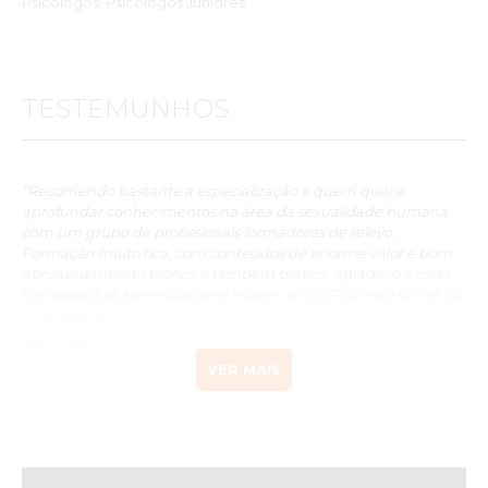
Psicólogos, Psicólogos Juniores.
TESTEMUNHOS
“Recomendo bastante a especialização a quem queria
aprofundar conhecimentos na área da sexualidade humana
com um grupo de profissionais formadores de relevo.
Formação muito rica, com conteúdos de enorme valor e bom
aprofundamento teórico e também prático. Agradeço a cada
formador/a as aprendizagens feitas e ao INSPSIC esta oferta tão
interessante.”
Rita Castro
VER MAIS
“O Curso foi uma mais valia, tanto pessoal como
profissionalmente. O balanço é bastante positivo. O curso está
bem organizado e estruturado. Apesar de ter realizado o
curso na modalidade à distância, senti que os formadores
estavam sempre atentos e disponíveis para esclarecer
dúvidas. Todos eles fizeram um excelente trabalho. Obrigada.”