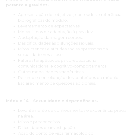
perante a gravidez.
Apresentação dos objetivos, conteúdos e referências
bibliográficas do módulo.
Levantamento de expectativas.
Mecanismos de adaptação à gravidez.
A adaptação da imagem corporal.
Das dificuldades às disfunções sexuais.
Mitos, crenças e atitudes socias opressoras da
sexualidade nesta fase.
Fatores terapêuticos: psico-educacional,
comunicacional e cognitivo-comportamental.
Outras modalidades terapêuticas.
Resumo e consolidação dos conteúdos do módulo.
Esclarecimento de questões adicionais.
Módulo 14 – Sexualidade e dependências.
Levantamento de conhecimentos e experiência prévia
na área.
Mitos e preconceitos.
Dificuldades de investigação.
Ação do ponto de vista farmacológico.