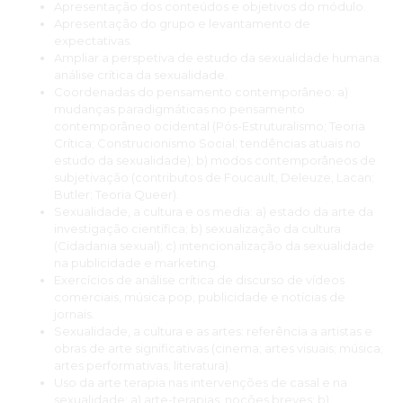
Apresentação dos conteúdos e objetivos do módulo.
Apresentação do grupo e levantamento de
expectativas.
Ampliar a perspetiva de estudo da sexualidade humana:
análise crítica da sexualidade.
Coordenadas do pensamento contemporâneo: a)
mudanças paradigmáticas no pensamento
contemporâneo ocidental (Pós-Estruturalismo; Teoria
Crítica; Construcionismo Social; tendências atuais no
estudo da sexualidade); b) modos contemporâneos de
subjetivação (contributos de Foucault, Deleuze, Lacan;
Butler; Teoria Queer).
Sexualidade, a cultura e os media: a) estado da arte da
investigação científica; b) sexualização da cultura
(Cidadania sexual); c) intencionalização da sexualidade
na publicidade e marketing.
Exercícios de análise crítica de discurso de vídeos
comerciais, música pop, publicidade e notícias de
jornais.
Sexualidade, a cultura e as artes: referência a artistas e
obras de arte significativas (cinema; artes visuais; música;
artes performativas; literatura).
Uso da arte terapia nas intervenções de casal e na
sexualidade: a) arte-terapias, noções breves; b)