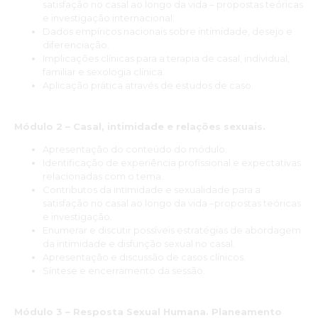
satisfação no casal ao longo da vida – propostas teóricas
das Sociedades. A qualidade célere dos docentes aliado ao
e investigação internacional.
bom ambiente do grupo de alunos, fez com que esta
Dados empíricos nacionais sobre intimidade, desejo e
especialização se tornasse numa mais-valia a nível profissional,
diferenciação.
mas também pessoal. Foi um ano de grande informação
Implicações clínicas para a terapia de casal, individual,
teórica, mas também com uma grande componente prática
familiar e sexologia clínica.
com a discussão de casos e a realização de trabalhos de grupo.
Aplicação prática através de estudos de caso.
Muito obrigada pela oportunidade!”
Mariana Pinho
Módulo 2 – Casal, intimidade e relações sexuais.
“A dupla especialização permitiu-me aprofundar
Apresentação do conteúdo do módulo.
conhecimentos na minha área académica. Apesar de não ter
Identificação de experiência profissional e expectativas
conseguido acompanhar muitas das aulas devido ao meu
relacionadas com o tema.
horário de trabalho, consegui visualizar as gravações de forma
Contributos da intimidade e sexualidade para a
atenta e fiquei muito contente tanto com o corpo docente,
satisfação no casal ao longo da vida –propostas teóricas
como com os conteúdos lecionados. A relação que o corpo
e investigação.
docente conseguiu construir através das plataformas online foi
Enumerar e discutir possíveis estratégias de abordagem
de louvar, bem como a clareza na transmissão de
da intimidade e disfunção sexual no casal.
conhecimentos. A meu ver, toda a informação partilhada foi
Apresentação e discussão de casos clínicos.
pertinente para o percurso profissional de um terapeuta
Síntese e encerramento da sessão.
sexual."
Módulo 3 – Resposta Sexual Humana. Planeamento
Obrigada INSPSIC pela oportunidade de tanta aprendizagem,