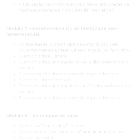
Visualização de um filme sobre o tema: elaboração da
hipótese sistémica e propostas de intervenção.
“A Dupla formação em Terapia de Casal e Sexualidade foi
interessante pela multiplicidade de temáticas abordadas e foi
lecionada por profissionais com imensa experiência na área e
Módulo 7 – Desenvolvimento da identidade não-
muito progressistas.”
heterossexual.
Mariana Carvalho e Silva
Apresentação dos participantes. Introdução pelo
docente – temas a tratar: Género: masculino, feminino?
“O curso ofereceu uma base teórica consistente e aplicável à
Exercício sobre Género.
prática clínica, especialmente no trabalho com casais e nos
Exercício sobre orientação sexual e discussão sobre o
temas ligados à sexualidade. A estrutura das aulas e a
mesmo.
integração de diferentes abordagens ajudaram a organizar e
Sistematização dos dois exercícios pelo docente.
aprofundar o meu método de intervenção. Foi uma formação
Exercício sobre Género 2.
objetiva, clara e útil para o trabalho diário.”
Exercício sobre orientação sexual 2 e discussão sobre o
mesmo.
Grazi Gomes
Sistematização dos dois exercícios pelo docente.
Módulo 8 – As terapias de casal
Conceitos Básicos dos Sistemas.
Comunicação e patologia da Comunicação no casal.
Casal e ciclo vital.