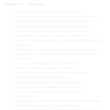
Módulo 16 – Cibersexo.
Apresentação dos formandos e formador.
Apresentação dos objetivos e conteúdos do módulo;
Levantamento de expectativas; Identificação de
conhecimentos pré-existentes e experiência.
Identificar valores, estereótipos e preconceitos
associados ao cibersexo; explorar conhecimentos e
valores individuais relativos ao comportamento sexual
na internet.
Definição e características do cibersexo, modelos
explicativos: Modelo triplo A de Cooper; Modelo ACE
de Young.
Critérios de diagnóstico do DSM V para
comportamentos sexuais na internet.
Novas práticas sexuais no uso da internet (app;
ciberbullying; sexting; grooming;…).
Lei do cibercrime e Convenção de Lazarote.
Sinais e sintomas da dependência sexual.
Escalas e Questionários de avaliação clínica
pluridisciplinar.
Guidellines ao nível farmacológico na intervenção das
dependências sexuais e comorbilidades.
Implicações para a relação de casal e estratégias de