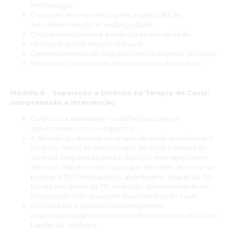
Os pontos fortes do curso foram, sem dúvida, a qualidade do
em Portugal.
conteúdo e a experiência dos professores. O conteúdo era
Discussão das reinvindicações atuais LGBT de
abrangente e atualizado, e os professores eram muito
autodeterminação e mudança da lei.
apaixonados pelo assunto. Além disso, o curso ofereceu uma
O casal transgénero e a vivência da sexualidade.
ótima oportunidade de networking com outros profissionais
Abordar/explorar em psicoterapia.
da área.
Desenvolvimento de orgulho trans intrafamiliar ou social.
Resumo e consolidação dos conteúdos do módulo.
As mais-valias que obtive com o curso foram muitas. Aprendi
novas habilidades que me ajudaram a melhorar meu
desempenho profissional, e também me senti mais confiante
em minhas capacidades. Além disso, o curso me proporcionou
Módulo 6 - Separação e Divórcio na Terapia de Casal:
a oportunidade de conhecer pessoas com interesses
compreensão e intervenção
semelhantes e fazer novos amigos.
Divórcio na atualidade - padrões funcionais e
Sem dúvida, recomendaria este curso para outras pessoas
disfuncionais, riscos e impactos.
que desejam se aprimorar em Terapia de Casal e Sexologia
A decisão do divórcio na terapia de casal: equacionar o
Clínica. É um curso de alta qualidade que oferece uma ótima
divórcio; Transição entre terapia de casal e terapia de
oportunidade de aprendizado e crescimento profissional."
divórcio; Preparação para o divórcio; Intervenções no
divórcio; Trabalho com casais que decidem divorciar-se:
Alexandre Yamaçake
porque a TD? Pressupostos, abordagem, etapas da TD;
Estratégias gerais da TD; Avaliação da necessidade de
“Este curso para mim foi um tempo de aprendizagem e
intervenção individual com os elementos do casal.
desenvolvimento constante, através da partilha de
Dificuldades e desafios mais frequentes:
conhecimento dos diferentes professores que lá passaram
responsabilidades parentais e visitas, sistema judicial, co-
sobre as mais variadas temáticas.”
habitação, violência.