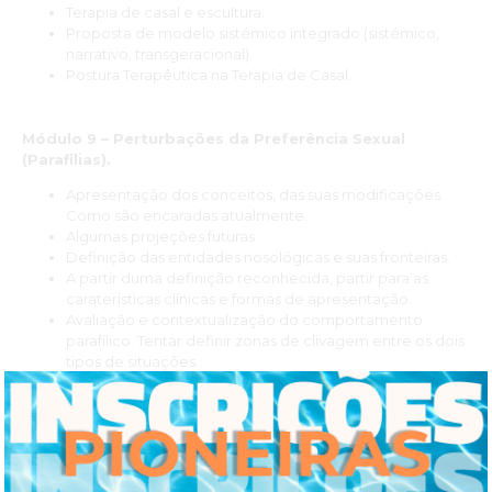
Terapia de casal e escultura.
Proposta de modelo sistémico integrado (sistémico,
narrativo, transgeracional).
Postura Terapêutica na Terapia de Casal.
Módulo 9 – Perturbações da Preferência Sexual
(Parafilias).
Apresentação dos conceitos, das suas modificações.
Como são encaradas atualmente.
Algumas projeções futuras.
Definição das entidades nosológicas e suas fronteiras.
A partir duma definição reconhecida, partir para as
caraterísticas clínicas e formas de apresentação.
Avaliação e contextualização do comportamento
parafílico. Tentar definir zonas de clivagem entre os dois
tipos de situações.
Modelos de avaliação e tratamento das parafilias.
Síntese do módulo e dos conhecimentos consolidados.
Módulo 10 – Terapia Sexual/de Casal – clínica
pluridisciplinar.