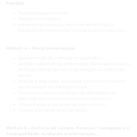
Familiar.
crescimento profissional e pessoal. A Dupla Especialização
Avançada Pós-Universitária em Terapia de Casal e Sexologia
Resposta sexual humana.
Clínica, foi de grande valia para mim, pois aprofundou meu
Planeamento familiar.
conhecimento e abriu um leque enorme de métodos que
Inibidores da ovulação; Inibidores da fertilização;
poderão ser aplicados tanto para qualidade de vida do ser
Inibidores da implantação; Contraceção no masculino.
humano desde o autoconhecimento a seus relacionamentos.
Foi uma rica troca de experiências e um aprendizado
Módulo 4 – Psicofarmacologia.
maravilhoso com dinâmicas, casos clínicos , troca de vivências
e simulações.
Apresentação do conteúdo programático.
Aprendemos a desenvolver técnicas que com certeza, serão
Analisar e sistematizar a informação da literatura sobre a
de muito sucesso quando aplicadas na prática clínica. Quem
etiologia, fatores de risco e abordagem da disfunção
ganha são as pessoas que terão mais qualidade de vida e
sexual.
serão mais felizes .
Analisar a depressão, ansiedade e psicose como fator
de risco major de disfunção sexual.
Gabriela Sivini
Enumerar possíveis estratégias de abordagem da
disfunção sexual induzida pelos psicofármacos.
“Faço um balanço muito positivo desta dupla especialização.
Apresentação e discussão de casos clínicos.
Permitiu-me, antes de mais a nível pessoal, questionar
Síntese e encerramento da sessão.
preconceitos e desconstruir mitos em torno dos conceitos de
sexualidade e conjugalidade. A nível profissional, permitiu-me
aprofundar e atualizar conhecimentos acerca de vários
Módulo 5 – Disforia de Género, Pessoas Transgénero e
modelos teóricos e dos modelos de intervenção mais
Conjugalidade. Avaliação e Intervenção.