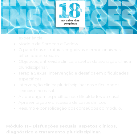
Apresentação do Formador, principais aspetos da
formação pessoal e experiência profissional.
Apresentação dos objetivos e conteúdos do módulo.
Levantamento de expectativas.
Identificação de conhecimentos pré-existentes e
experiência.
Modelo de Sbrocco e Barlow.
O papel das estruturas cognitivas e emocionais nas
dificuldades sexuais.
Objetivos, entrevista clínica, aspetos da avaliação clínica
pluridisciplinar.
Terapia Sexual: intervenção e desafios em dificuldades
específicas.
Intervenção clínica pluridisciplinar nas dificuldades
sexuais e no casal.
A abordagem específica nas dificuldades do casal.
Apresentação e discussão de casos clínicos.
Resumo e consolidação dos conteúdos do módulo.
Módulo 11 – Disfunções sexuais: aspetos clínicos,
diagnóstico e tratamento pluridisciplinar.