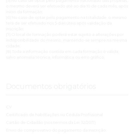
(5) No caso de optar pelo pagamento fracionado das propinas,
o mesmo deverá ser efetuado até ao dia 10 de cada mês, após
início da formação;
(6) No caso de optar pelo pagamento na totalidade, o mesmo
terá de ser efetuado nos 5 dias úteis após validação da
inscrição;
(7) O local de formação poderá estar sujeito a alterações por
indisponibilidade do mesmo, mantendo-se sempre na mesma
cidade;
(8) Toda a informação contida em cada formação é válida,
salvo anomalia técnica, informática ou erro gráfico.
Documentos obrigatórios
CV
Certificado de habilitações ou Cédula Profissional
Cartão de Cidadão (nos termos da Lei 32/2017)
Envio de comprovativo do pagamento da inscrição.