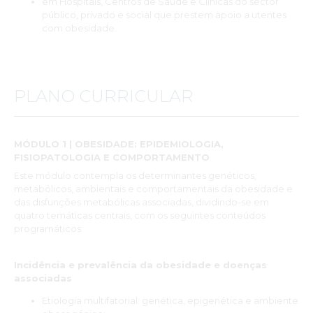
em Hospitais, Centros de Saúde e Clínicas do sector
público, privado e social que prestem apoio a utentes
com obesidade.
PLANO CURRICULAR
MÓDULO 1 | OBESIDADE: EPIDEMIOLOGIA,
FISIOPATOLOGIA E COMPORTAMENTO
Este módulo contempla os determinantes genéticos,
metabólicos, ambientais e comportamentais da obesidade e
das disfunções metabólicas associadas, dividindo-se em
quatro temáticas centrais, com os seguintes conteúdos
programáticos:
Incidência e prevalência da obesidade e doenças
associadas
Etiologia multifatorial: genética, epigenética e ambiente