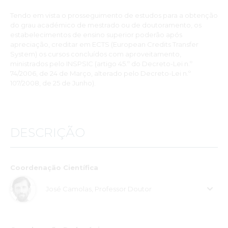
Tendo em vista o prosseguimento de estudos para a obtenção
do grau académico de mestrado ou de doutoramento, os
estabelecimentos de ensino superior poderão após
apreciação, creditar em ECTS (European Credits Transfer
System) os cursos concluídos com aproveitamento,
ministrados pelo INSPSIC (artigo 45.º do Decreto-Lei n.º
74/2006, de 24 de Março, alterado pelo Decreto-Lei n.º
107/2008, de 25 de Junho).
DESCRIÇÃO
Coordenação Científica
José Camolas, Professor Doutor