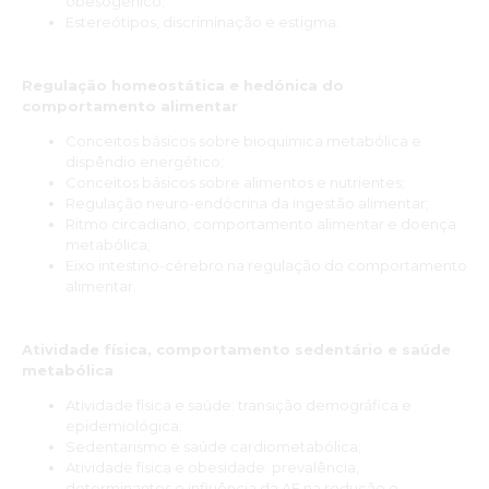
obesogénico;
Estereótipos, discriminação e estigma.
Regulação homeostática e hedónica do
comportamento alimentar
Conceitos básicos sobre bioquímica metabólica e
dispêndio energético;
Conceitos básicos sobre alimentos e nutrientes;
Regulação neuro-endócrina da ingestão alimentar;
Ritmo circadiano, comportamento alimentar e doença
metabólica;
Eixo intestino-cérebro na regulação do comportamento
alimentar.
Atividade física, comportamento sedentário e saúde
metabólica
Atividade física e saúde: transição demográfica e
epidemiológica;
Sedentarismo e saúde cardiometabólica;
Atividade física e obesidade: prevalência,
determinantes e influência da AF na redução e