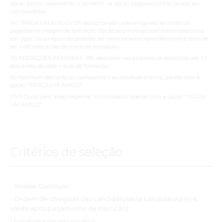
opção pronto pagamento e também na opção pagamento fracionado em
mensalidades.
(4) TRAGA UM AMIGO / 5% desconto por cada amigo até ao limite do
pagamento integral da formação. Opção acumulável com outros descontos
em vigor. Os amigos não poderão ser mencionados repetidamente e terão de
ser indicados antes do início da formação.
(5) INSCRIÇÕES PIONEIRAS: 18% desconto nas propinas se realizadas até 45
dias antes da data inicial da formação.
(6) Nenhum desconto ou campanha é acumulável entre si, exceto com a
opção "TRAGA UM AMIGO".
(7) O Curso com “preço especial” é cumulativo apenas com a opção "TRAGA
UM AMIGO".
Critérios de seleção
- Análise Curricular;
- Ordem de chegada das candidaturas (a candidatura só é
válida após pagamento da inscrição);
- Entrevista (se necessário)