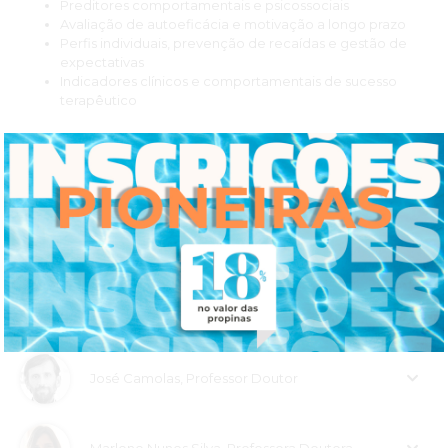
Preditores comportamentais e psicossociais
Avaliação de autoeficácia e motivação a longo prazo
Perfis individuais, prevenção de recaídas e gestão de
expectativas
Indicadores clínicos e comportamentais de sucesso
terapêutico
CORPO DOCENTE
Francisco Belo, Doutor
José Camolas, Professor Doutor
Marlene Nunes Silva, Professora Doutora