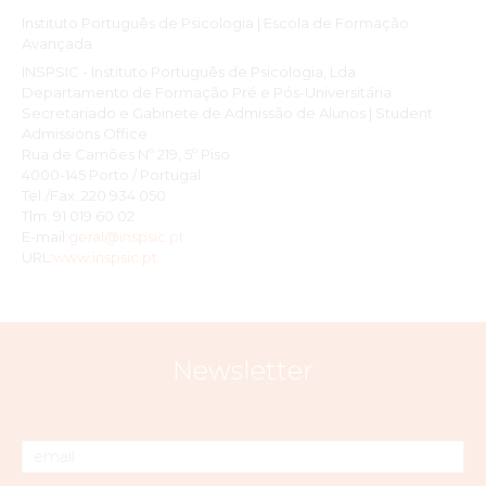
Instituto Português de Psicologia | Escola de Formação
Avançada
INSPSIC - Instituto Português de Psicologia, Lda
Departamento de Formação Pré e Pós-Universitária
Secretariado e Gabinete de Admissão de Alunos | Student
Admissions Office
Rua de Camões Nº 219, 5º Piso
4000-145 Porto / Portugal
Tel./Fax. 220 934 050
Tlm. 91 019 60 02
E-mail:
geral@inspsic.pt
URL:
www.inspsic.pt
Newsletter