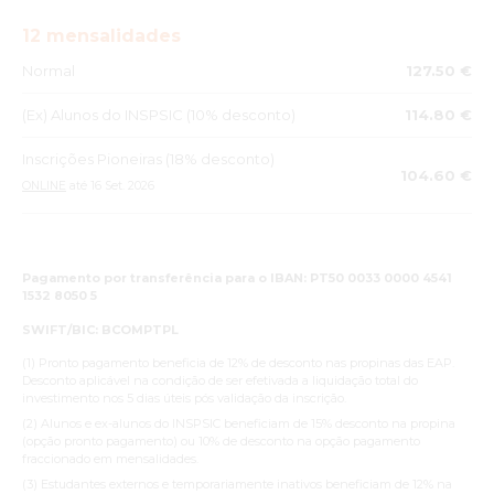
12 mensalidades
Normal
127.50 €
(Ex) Alunos do INSPSIC (10% desconto)
114.80 €
Inscrições Pioneiras (18% desconto)
104.60 €
ONLINE
até 16 Set. 2026
Pagamento por transferência para o IBAN: PT50 0033 0000 4541
1532 8050 5
SWIFT/BIC: BCOMPTPL
(1) Pronto pagamento beneficia de 12% de desconto nas propinas das EAP.
Desconto aplicável na condição de ser efetivada a liquidação total do
investimento nos 5 dias úteis pós validação da inscrição.
(2) Alunos e ex-alunos do INSPSIC beneficiam de 15% desconto na propina
(opção pronto pagamento) ou 10% de desconto na opção pagamento
fraccionado em mensalidades.
(3) Estudantes externos e temporariamente inativos beneficiam de 12% na