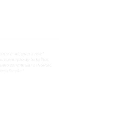
nte e útil, quer a nível
apresentação de trabalhos,
uero congratular o INSPSIC
cialização."
tar al centro INSPSIC por
Neuropsicología. La “Dupla pós-
enriquecido mis conocimientos
rollar una visión mucho más
ueden disociar los importantes
n este sentido considero
a los docentes su generosidad