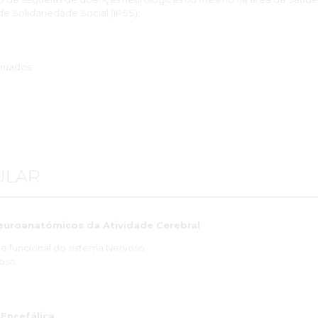
 de Solidariedade Social (IPSS);
;
nuados;
ULAR
euroanatómicos da Atividade Cerebral
 funcional do sistema Nervoso.
oso.
Encefálica