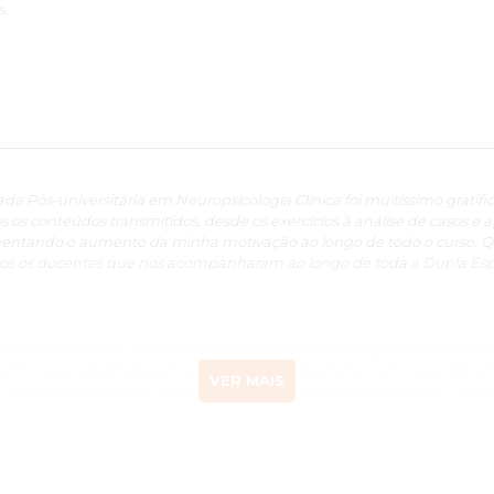
s.
a Pós-universitária em Neuropsicologia Clínica foi muitíssimo gratifica
s os conteúdos transmitidos, desde os exercícios à análise de casos e 
mentando o aumento da minha motivação ao longo de todo o curso. Q
dos os docentes que nos acompanharam ao longo de toda a Dupla Espe
n el campo de la salud mental en su país vecino (España) quiero felici
lumnos y profesionales en un campo tan importante como es el de la 
VER MAIS
linica e intervenção neuropsicológica: avaliação e reabilitação” ha 
ficativa. Sobre todo, lo que es más importante, ha contribuido a desar
rea en la que nos espera un futuro en el que ya nadie duda que no se p
en el campo de la neuropsicología con el campo de la personalidad. E
 su centro a la formación postgraduada de profesionales. Agradezco 