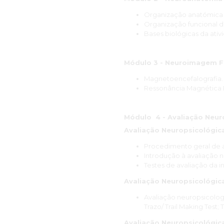
Organização anatómica 
Organização funcional d
Bases biológicas da ativ
Módulo 3 - Neuroimagem F
Magnetoencefalografia.
Ressonância Magnética F
Módulo 4 - Avaliação Neur
Avaliação Neuropsicológica
Procedimento geral de a
Introdução à avaliação n
Testes de avaliação da i
Avaliação Neuropsicológica
Avaliação neuropsicolog
Trazo/ Trail Making Test
Avaliação Neuropsicológica 