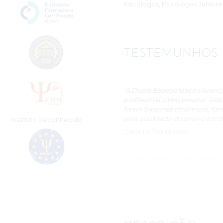
Psicólogos, Psicólogos Juniore
TESTEMUNHOS
"A Dupla Especialização Avançad
profissional como pessoal. Todo
foram bastante dinâmicos, fo
pela qualidade do ensino e to
Instituto Reconhecido
Catarina Fernandes
“Como profesional que trabaja e
colaborar en la formación de a
graduação em neuropsicologia c
en esta materia de forma signi
integral de la salud mental, á
conocimientos que hoy existen 
fundamental la contribución de