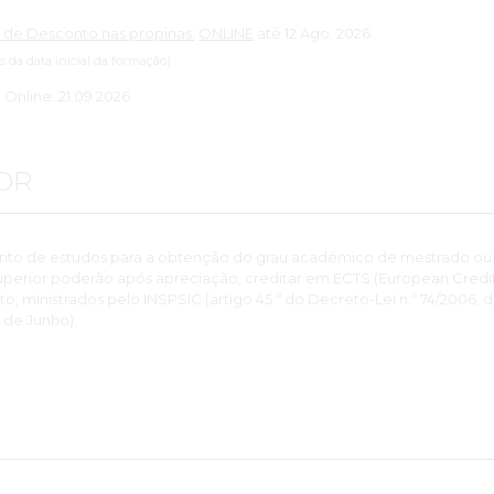
 de Desconto nas propinas:
ONLINE
até 12 Ago. 2026
es da data inicial da formação)
: Online: 21.09.2026
OR
nto de estudos para a obtenção do grau académico de mestrado ou
perior poderão após apreciação, creditar em ECTS (European Credits
 ministrados pelo INSPSIC (artigo 45.º do Decreto-Lei n.º 74/2006, 
 de Junho).