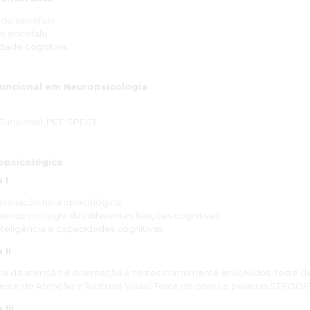
do encéfalo.
o encéfalo.
idade cognitiva.
uncional em Neuropsicologia
uncional. PET. SPECT.
opsicológica
 I
valiação neuropsicológica.
europsicologia das diferentes funções cognitivas.
nteligência e capacidades cognitivas.
 II
ia da atenção e orientação e testes comumente envolvidos: Teste de
; Teste de Atenção e Rastreio Visual; Teste de cores e palavras STROOP
III