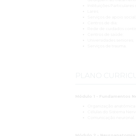
Instituições Particulares
Lares;
Serviços de apoio social
Centros de dia;
Rede de cuidados conti
Centros de saúde;
Universidades seniores;
Serviços de trauma.
PLANO CURRIC
Módulo 1 - Fundamentos N
Organização anatómica e
Células do Sistema Nerv
Comunicação neuronal.
Módulo 2 - Neuroanatomia 