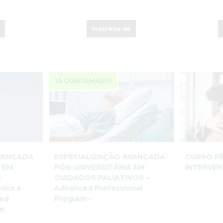
e
Inscreva-se
JÁ CONFIRMADO!
AVANÇADA
ESPECIALIZAÇÃO AVANÇADA
CURSO P
 EM
PÓS-UNIVERSITÁRIA EM
INTERVE
a
CUIDADOS PALIATIVOS –
nica e
Advanced Professional
ced
Program –
am