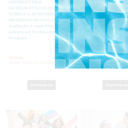
UNIVERSITÁRIA
EM SEXOLOGIA CLÍN
EM NEUROPSICOLOGIA
Advanced Professio
CLÍNICA & INTERVENÇÃO
Program –
NEUROPSICOLÓGICA:
avaliação e reabilitação -
Advanced Professional
Program -
Online
Online
26 Set. 2026-
10 Out. 2026-
JÁ CONFIRMADO
JÁ CONFI
Inscreva-se
Inscreva-s