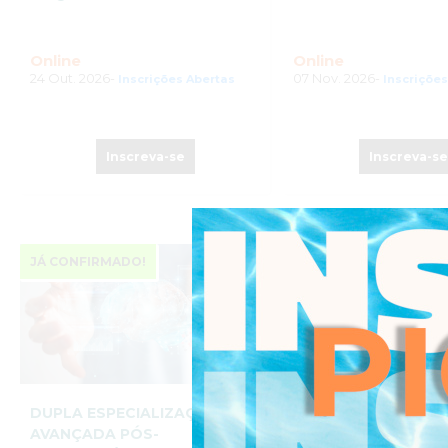
Online
Online
24 Out. 2026-
07 Nov. 2026-
Inscrições Abertas
Inscriçõe
Inscreva-se
Inscreva-s
JÁ CONFIRMADO!
JÁ CONFIRMADO!
DUPLA ESPECIALIZAÇÃO
ESPECIALIZAÇÃO 
AVANÇADA PÓS-
PÓS-UNIVERSITÁRI