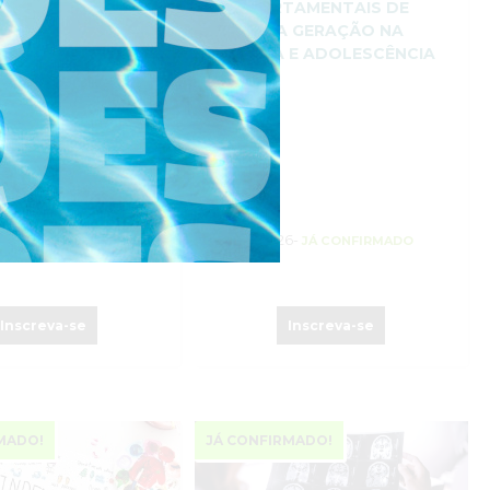
AL: REPROGRAME O
COMPORTAMENTAIS DE
RETIRO PRESENCIAL)
TERCEIRA GERAÇÃO NA
INFÂNCIA E ADOLESCÊNCIA
Online
26-
24 Out. 2026-
Inscrições Abertas
JÁ CONFIRMADO
Inscreva-se
Inscreva-se
MADO!
JÁ CONFIRMADO!