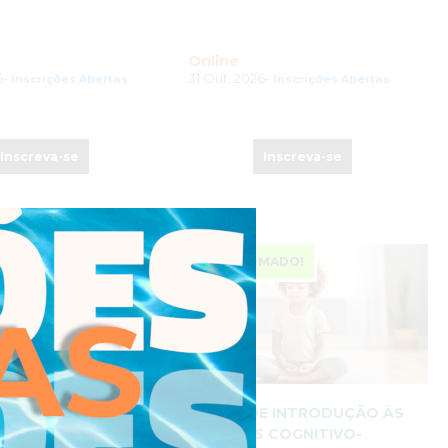
Online
6-
31 Out. 2026-
Inscrições Abertas
Inscrições Abertas
Inscreva-se
Inscreva-se
JÁ CONFIRMADO!
P PRÁTICO DE
CURSO DE INTRODUÇÃO ÀS
NESS E REGULAÇÃO
TERAPIAS COGNITIVO-