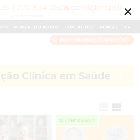
×
(351) 220 934 050
geral@inspsic.pt
(Rede fixa nacional)
NO
PORTAL DO ALUNO
CONTACTOS
NEWSLETTER
PROCURAR
NAS FORMAÇÕES
nção Clínica em Saúde
JÁ CONFIRMADO!