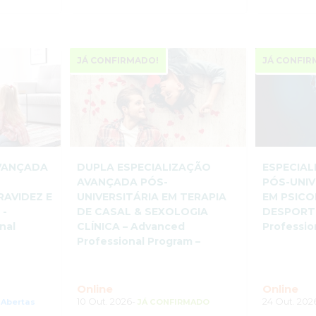
JÁ CONFIRMADO!
JÁ CONFIR
AVANÇADA
DUPLA ESPECIALIZAÇÃO
ESPECIA
A
AVANÇADA PÓS-
PÓS-UNIV
RAVIDEZ E
UNIVERSITÁRIA EM TERAPIA
EM PSICO
 -
DE CASAL & SEXOLOGIA
DESPORTO
nal
CLÍNICA – Advanced
Professio
Professional Program –
Online
Online
10 Out. 2026-
24 Out. 202
 Abertas
JÁ CONFIRMADO