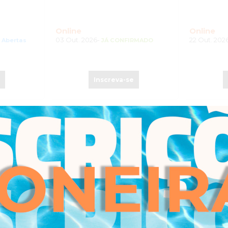
Online
Online
03 Out. 2026-
22 Out. 202
s Abertas
JÁ CONFIRMADO
e
Inscreva-se
AVANÇADA
WORKSHOP
WORKSHO
A
“ECOANSIEDADE: DA
MINDFUL