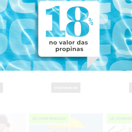
ICA –
EMOÇÃO À AÇÃO”
EMOCION
nal
STRESS (
Online
Porto
19 Dez. 2026-
07 Nov. 20
RMADO
Inscrições Abertas
e
Inscreva-se
JÁ CONFIRMADO!
JÁ CONFIR