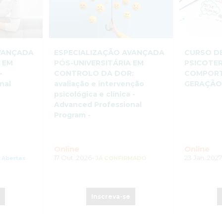
AVANÇADA
­ESPECIALIZAÇÃO AVANÇADA
CURSO D
 EM
PÓS-UNIVERSITÁRIA EM
PSICOTER
-
CONTROLO DA DOR:
COMPORT
nal
avaliação e intervenção
GERAÇÃ
psicológica e clínica -
Advanced Professional
Program -
Online
Online
17 Out. 2026-
23 Jan. 202
s Abertas
JÁ CONFIRMADO
e
Inscreva-se