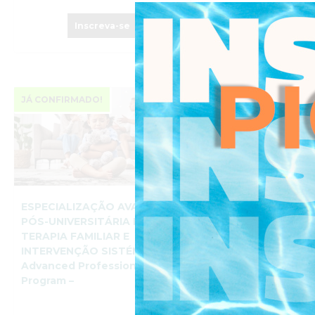
Inscreva-se
Inscreva-s
JÁ CONFIRMADO!
JÁ CONFIRMADO!
ESPECIALIZAÇÃO AVANÇADA
ESPECIALIZAÇÃO 
PÓS-UNIVERSITÁRIA EM
PÓS-UNIVERSITÁRI
TERAPIA FAMILIAR E
EM TERAPIA DE CAS
INTERVENÇÃO SISTÉMICA –
Advanced Professio
Advanced Professional
Program –
Program –