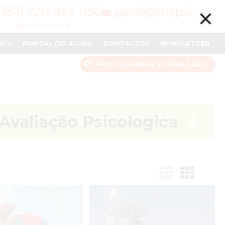
×
(351) 220 934 050
geral@inspsic.pt
(Rede fixa nacional)
NO
PORTAL DO ALUNO
CONTACTOS
NEWSLETTER
PROCURAR
NAS FORMAÇÕES
 Avaliação Psicologica