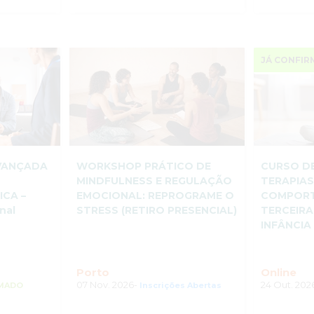
JÁ CONFIR
AVANÇADA
WORKSHOP PRÁTICO DE
CURSO D
A
MINDFULNESS E REGULAÇÃO
TERAPIAS
ICA –
EMOCIONAL: REPROGRAME O
COMPORT
nal
STRESS (RETIRO PRESENCIAL)
TERCEIR
INFÂNCIA
Porto
Online
07 Nov. 2026-
24 Out. 202
RMADO
Inscrições Abertas