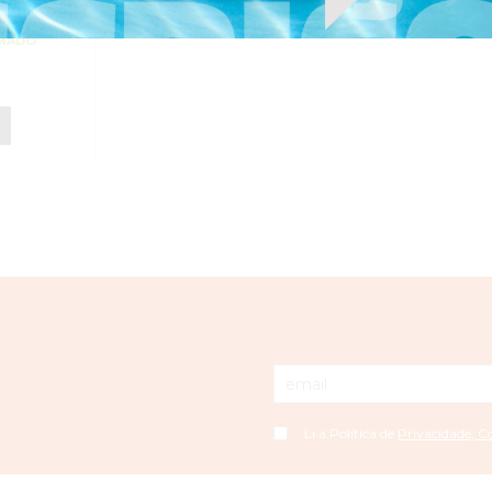
RMADO
e
Li a Política de
Privacidade, C