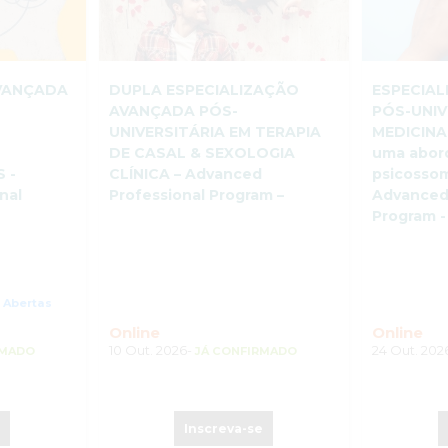
AVANÇADA
DUPLA ESPECIALIZAÇÃO
ESPECIA
A
AVANÇADA PÓS-
PÓS-UNIV
UNIVERSITÁRIA EM TERAPIA
MEDICINA
DE CASAL & SEXOLOGIA
uma abo
 -
CLÍNICA – Advanced
psicossom
nal
Professional Program –
Advanced
Program -
s Abertas
Online
Online
10 Out. 2026-
24 Out. 202
RMADO
JÁ CONFIRMADO
e
Inscreva-se