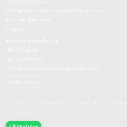
Tlm. +351 91 019 60 02
Chamada para rede movel nacional. Custo normal.
E-mail:
geral@inspsic.pt
Lisboa
Avenida Almirante Reis, 64
1150-020 Lisboa
Tel. +351 211947417
Chamada para rede fixa nacional. Custo normal.
Portal do aluno
Este site usa cookies para lhe garantir uma melhor experiência