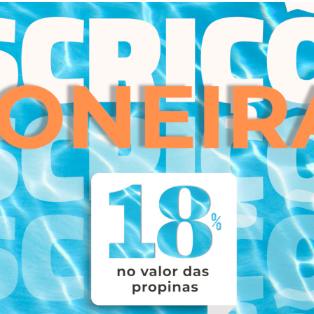
e
Inscreva-se
AVANÇADA
A
AL –
nal