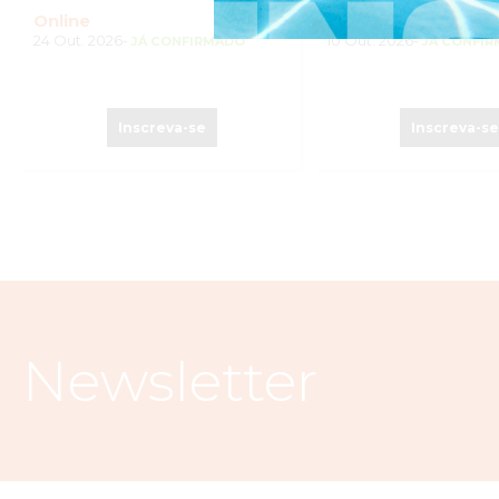
Online
Online
24 Out. 2026-
10 Out. 2026-
JÁ CONFIRMADO
JÁ CONFI
Inscreva-se
Inscreva-s
Newsletter