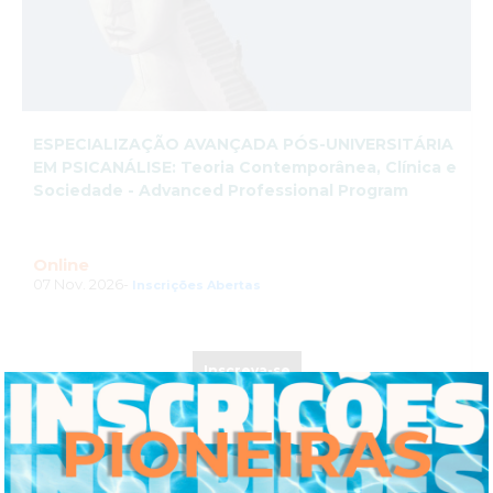
ESPECIALIZAÇÃO AVANÇADA PÓS-UNIVERSITÁRIA
EM PSICANÁLISE: Teoria Contemporânea, Clínica e
Sociedade - Advanced Professional Program
Online
07 Nov. 2026-
Inscrições Abertas
Inscreva-se