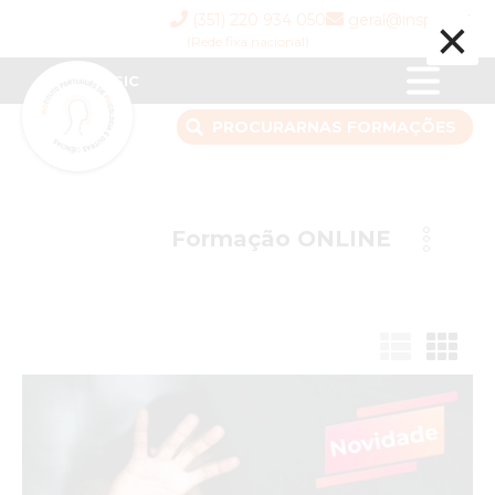
×
(351) 220 934 050
geral@inspsic.pt
(Rede fixa nacional)
INSPSIC
PROCURAR
NAS FORMAÇÕES
Formação ONLINE