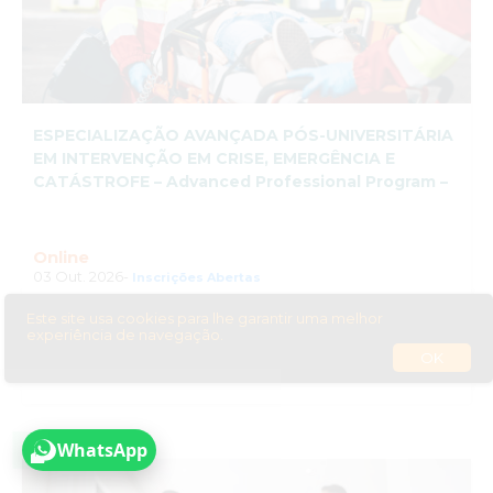
ESPECIALIZAÇÃO AVANÇADA PÓS-UNIVERSITÁRIA
EM INTERVENÇÃO EM CRISE, EMERGÊNCIA E
CATÁSTROFE – Advanced Professional Program –
Online
03 Out. 2026-
Inscrições Abertas
Este site usa cookies para lhe garantir uma melhor
experiência de navegação.
OK
Inscreva-se