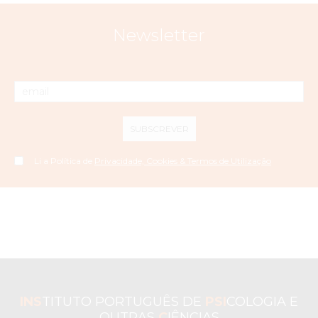
Newsletter
SUBSCREVER
Li a Política de
Privacidade, Cookies & Termos de Utilização
INS
TITUTO PORTUGUÊS DE
PSI
COLOGIA E
OUTRAS
C
IÊNCIAS