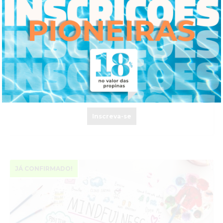
CURSO DE INTRODUÇÃO ÀS TERAPIAS
COGNITIVO-COMPORTAMENTAIS DE TERCEIRA
GERAÇÃO NA INFÂNCIA E ADOLESCÊNCIA
Online
24 Out. 2026-
JÁ CONFIRMADO
Inscreva-se
JÁ CONFIRMADO!