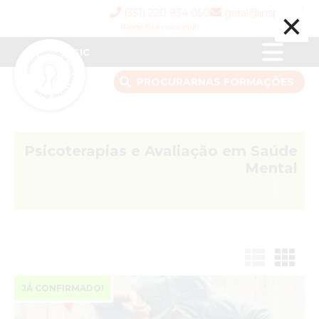
×
(351) 220 934 050
geral@inspsic.pt
(Rede fixa nacional)
INSPSIC
PROCURAR
NAS FORMAÇÕES
Psicoterapias e Avaliação em Saúde
Mental
JÁ CONFIRMADO!