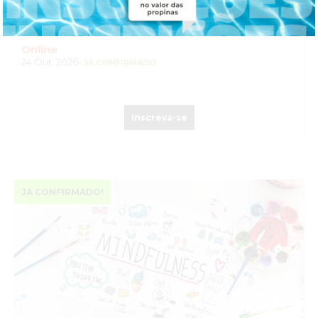
GERAÇÃO NA INFÂNCIA E ADOLESCÊNCIA
Online
24 Out. 2026-
JÁ CONFIRMADO
Inscreva-se
JÁ CONFIRMADO!