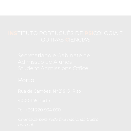
INS
TITUTO PORTUGUÊS DE
PSI
COLOGIA E
OUTRAS
C
IÊNCIAS
Secretariado e Gabinete de
Admissão de Alunos
Student Admissions Office
Porto
Rua de Camões, Nº 219, 5º Piso
4000-145 Porto
Tel. +351 220 934 050
Chamada para rede fixa nacional. Custo
normal.