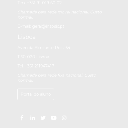
Tlm. +351 91 019 60 02
Chamada para rede movel nacional. Custo
normal.
E-mail:
geral@inspsic.pt
Lisboa
Avenida Almirante Reis, 64
1150-020 Lisboa
Tel. +351 211947417
Chamada para rede fixa nacional. Custo
normal.
Portal do aluno