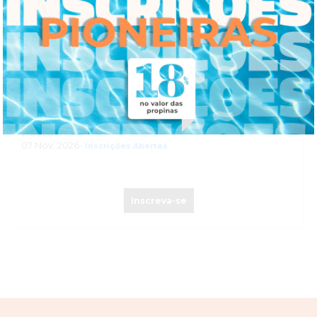
WORKSHOP PRÁTICO DE MINDFULNESS E
REGULAÇÃO EMOCIONAL: REPROGRAME O
STRESS (RETIRO PRESENCIAL)
Porto
07 Nov. 2026-
Inscrições Abertas
Inscreva-se