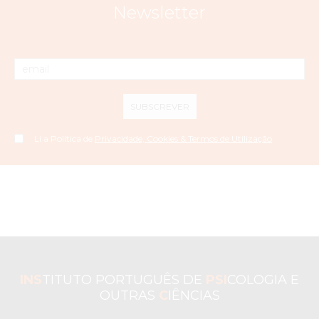
Newsletter
SUBSCREVER
Li a Política de
Privacidade, Cookies & Termos de Utilização
INS
TITUTO PORTUGUÊS DE
PSI
COLOGIA E
OUTRAS
C
IÊNCIAS