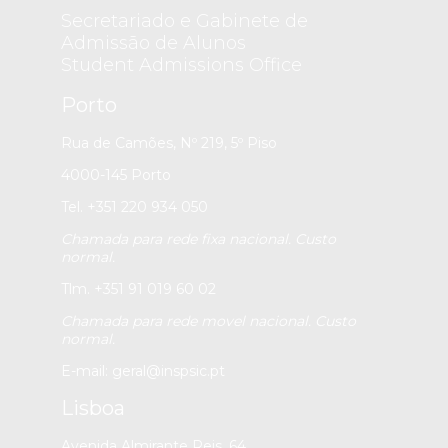
Secretariado e Gabinete de
Admissão de Alunos
Student Admissions Office
Porto
Rua de Camões, Nº 219, 5º Piso
4000-145 Porto
Tel. +351 220 934 050
Chamada para rede fixa nacional. Custo
normal.
Tlm. +351 91 019 60 02
Chamada para rede movel nacional. Custo
normal.
E-mail:
geral@inspsic.pt
Lisboa
Avenida Almirante Reis, 64