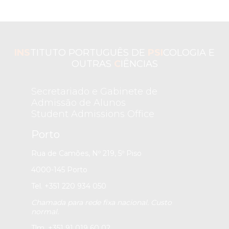
INS
TITUTO PORTUGUÊS DE
PSI
COLOGIA E
OUTRAS
C
IÊNCIAS
Secretariado e Gabinete de
Admissão de Alunos
Student Admissions Office
Porto
Rua de Camões, Nº 219, 5º Piso
4000-145 Porto
Tel. +351 220 934 050
Chamada para rede fixa nacional. Custo
normal.
Tlm. +351 91 019 60 02