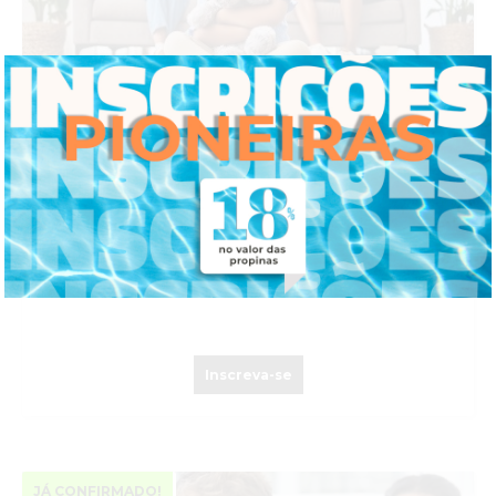
ESPECIALIZAÇÃO AVANÇADA PÓS-UNIVERSITÁRIA
EM TERAPIA FAMILIAR E INTERVENÇÃO SISTÉMICA
– Advanced Professional Program –
Online
24 Out. 2026-
JÁ CONFIRMADO
Inscreva-se
JÁ CONFIRMADO!