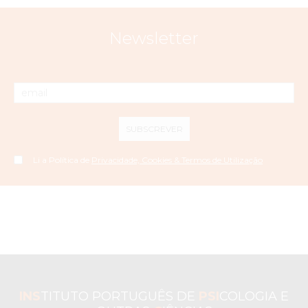
Newsletter
SUBSCREVER
Li a Política de
Privacidade, Cookies & Termos de Utilização
INS
TITUTO PORTUGUÊS DE
PSI
COLOGIA E