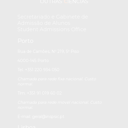
OUTRAS
C
IÊNCIAS
Secretariado e Gabinete de
Admissão de Alunos
Student Admissions Office
Porto
Rua de Camões, Nº 219, 5º Piso
4000-145 Porto
Tel. +351 220 934 050
Chamada para rede fixa nacional. Custo
normal.
Tlm. +351 91 019 60 02
Chamada para rede movel nacional. Custo
normal.
E-mail:
geral@inspsic.pt
Lisboa