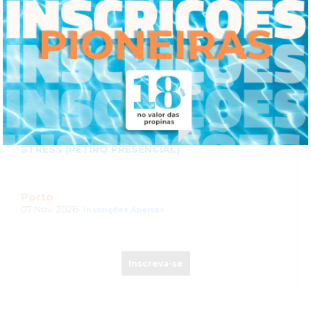
WORKSHOP PRÁTICO DE MINDFULNESS E
REGULAÇÃO EMOCIONAL: REPROGRAME O
STRESS (RETIRO PRESENCIAL)
Porto
07 Nov. 2026-
Inscrições Abertas
Inscreva-se