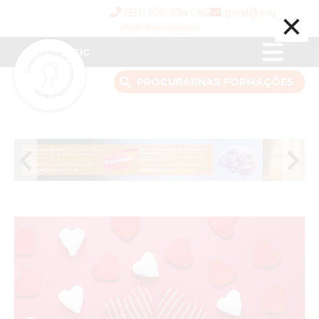
×
(351) 220 934 050
geral@inspsic.pt
(Rede fixa nacional)
INSPSIC
PROCURAR
NAS FORMAÇÕES