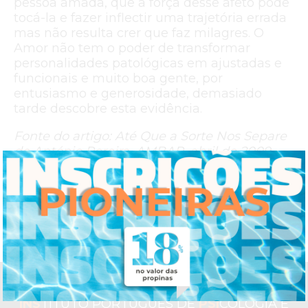
pessoa amada, que a força desse afeto pode
tocá-la e fazer inflectir uma trajetória errada
mas não resulta crer que faz milagres. O
Amor não tem o poder de transformar
personalidades patológicas em ajustadas e
funcionais e muito boa gente, por
entusiasmo e generosidade, demasiado
tarde descobre esta evidência.
Fonte do artigo: Até Que a Sorte Nos Separe
de António Pereira, AMBAR, abril de 2009
Link:
https://www.inspsic.pt/noticia/14-14-no-dia-dos-
namorados-vamos-namorar-muito-e-refletir-um-pouco
INS
TITUTO PORTUGUÊS DE
PSI
COLOGIA E