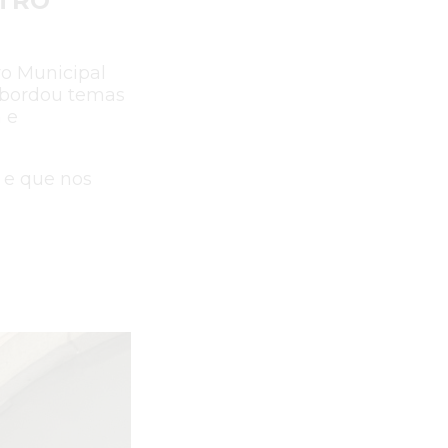
NTRO
ro Municipal
abordou temas
 e
 e que nos