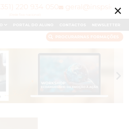
×
(351) 220 934 050
geral@inspsic.pt
(Rede fixa nacional)
NO
PORTAL DO ALUNO
CONTACTOS
NEWSLETTER
PROCURAR
NAS FORMAÇÕES