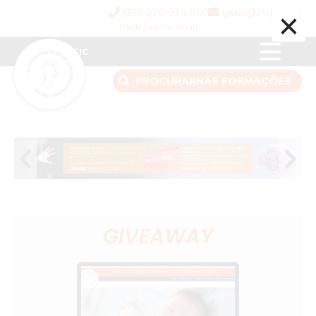
×
(351) 220 934 050
geral@inspsic.pt
(Rede fixa nacional)
INSPSIC
PROCURAR
NAS FORMAÇÕES