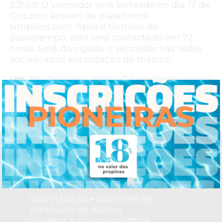
23h59. O vencedor será sorteado no dia 17 de
Outubro através da plataforma:
simpliers.com. Após o término do
passatempo, este será contactado em 72
horas. Será divulgado o vencedor nas redes
sociais, após autorização do mesmo.
Link:
https://www.inspsic.pt/noticia/11-11-regulamento-giveaway
INS
TITUTO PORTUGUÊS DE
PSI
COLOGIA E
OUTRAS
C
IÊNCIAS
Secretariado e Gabinete de
Admissão de Alunos
Student Admissions Office