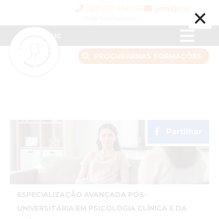
×
(351) 220 934 050
geral@inspsic.pt
(Rede fixa nacional)
INSPSIC
PROCURAR
NAS FORMAÇÕES
Partilhar
ESPECIALIZAÇÃO AVANÇADA PÓS-
UNIVERSITÁRIA EM PSICOLOGIA CLÍNICA E DA