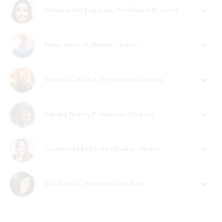
profissionais. Os nossos Professores estimularam a atenção e
Mariana Vaz Marques, Professora Doutora
promoveram sessões dinâmicas, interativas e participativas,
sempre disponíveis para esclarecer as nossas questões e
dúvidas. Sinto que aprendi e que continuo com uma grande
motivação para continuar a aprender para poder aplicar todo
Nuno Pires, Professor Doutor
o conhecimento adquirido, e integrado, no meu futuro
exercício profissional na área da Psicologia Clínica e da
Saúde.”
Sandra Carvalho, Professora Doutora
Berta Lopes
“A frequência desta Especialização foi uma experiência
Sandra Torres, Professora Doutora
extremamente enriquecedora, tanto a nível pessoal como
profissional. Para além da excelente qualidade dos conteúdos,
destaco a dedicação e a vasta experiência dos docentes, que
conseguiram transmitir o conhecimento de forma clara, prática
Susana Martinho de Oliveira, Mestre
e inspiradora.
Esta formação permitiu-me consolidar e adquirir novos
conhecimentos, desenvolver novas competências e reforçar a
Zita Sousa, Professora Doutora
confiança necessária para a minha mudança de área
profissional. Sem dúvida, foi um investimento que superou as
minhas expectativas e que recomendo a todos os
profissionais que pretendam aprofundar os seus