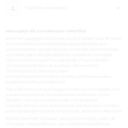
todos os formadores foram excelentes. Todos eles tentaram
José Pinto Gouveia, Dr.
lecionar o seu módulo de uma forma dinâmica, o que
contribuiu para aumentar o meu conhecimento. Voltarei a tirar
outra Especialização Pós-Universitária no INSPSIC, e já
aconselhei a amigos próximos para fazer o mesmo."
Mensagem da Coordenação Científica
Carolina Gomes
A EAP em psicologia clínica e da saúde foi desenhada de modo
a ir ao encontro das necessidades dos profissionais que
“O feedback da pós-graduação é muito positivo. Trata-se de
querem explorar, aprofundar e/ou consolidar conhecimentos,
uma pós-graduação que transmite amplo conhecimento
competências e atitudes essenciais à prática da Psicologia
científico e diversidade de técnicas especializadas. Uma
Clínica e da Psicologia Clínica da Saúde. Foram incluídas
formação completa. O facto de ter sido abordado, com a
dimensões específicas de Avaliação, Planeamento,
análise extensiva de casos, a vertente prática em todos os
Monitorização e Intervenção, bem
campos abordados, tornou-se numa mais-valia, com a
como dimensões transversais, ambas contribuindo para o
consolidação de saberes e enquadramento de intervenções.
sucesso no exercício profissional.
Uma aprendizagem significativa, extraordinária partilha de
Esta EAP conta com um Programa rigoroso, consolidado, com
saberes, com profissionais de larga experiência e
predomínio prático e cientificamente sustentado. Conta,
conhecimento.”
também, com um Corpo Docente com qualidade
científica, técnica, ética e pessoal que, por essa razão, constitui
uma equipa especializada, empenhada, dinâmica e disponível.
“Recomendo esta Especialização Pós-Universitária em
Psicologia Clínica e da Saúde para quem procura investir na sua
Espero que a EAP constitua - para @s formand@s - além de
formação pessoal e profissional. O corpo docente é de
uma mais-valia profissional, uma experiência partilhada,
excelência, revelando sólidos conhecimentos teórico-práticos.