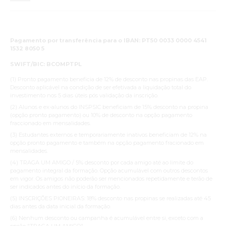
Pagamento por transferência para o IBAN: PT50 0033 0000 4541
1532 8050 5
SWIFT/BIC: BCOMPTPL
(1) Pronto pagamento beneficia de 12% de desconto nas propinas das EAP.
Desconto aplicável na condição de ser efetivada a liquidação total do
investimento nos 5 dias úteis pós validação da inscrição.
(2) Alunos e ex-alunos do INSPSIC beneficiam de 15% desconto na propina
(opção pronto pagamento) ou 10% de desconto na opção pagamento
fraccionado em mensalidades.
(3) Estudantes externos e temporariamente inativos beneficiam de 12% na
opção pronto pagamento e também na opção pagamento fracionado em
mensalidades.
(4) TRAGA UM AMIGO / 5% desconto por cada amigo até ao limite do
pagamento integral da formação. Opção acumulável com outros descontos
em vigor. Os amigos não poderão ser mencionados repetidamente e terão de
ser indicados antes do início da formação.
(5) INSCRIÇÕES PIONEIRAS: 18% desconto nas propinas se realizadas até 45
dias antes da data inicial da formação.
(6) Nenhum desconto ou campanha é acumulável entre si, exceto com a