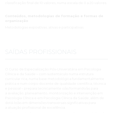
classificação final de 10 valores, numa escala de 0 a 20 valores.
formadores muito experientes/dinâmicos, com grande
sensibilidade e vontade de transmitir conhecimento; e além
disto dá-nos a oportunidade de partilhar experiências com
Conteúdos, metodologias de formação e formas de
outros colegas. Em suma, é uma formação muito
organização
enriquecedora e também desafiante!”
Metodologias expositivas, ativas e participativas.
Sara Moniz
“A frequência na Especialização Pós-Universitária em Psicologia
Clínica e da Saúde foi muito positiva e correspondeu às minhas
SAÍDAS PROFISSIONAIS
expectativas, pela qualidade e simpatia dos formadores, que
sempre se mostraram disponíveis para os formandos e por
transmitirem a informação com muita competência, mas
também pela riqueza e diversidade do conteúdo. Só pecou
O Curso de Especialização Pós-Universitária em Psicologia
pela pelo tempo insuficiente em alguns módulos mais
Clínica e da Saúde – com sustentáculo numa estrutura
exigentes. Este curso deu-me recursos pessoais e profissionais
curricular rica, numa base metodológica fundamentalmente
para lidar com várias problemáticas ao nível da Psicologia
prática e num corpo docente de qualidade científica, técnica
Clínica e também da Psicologia da Saúde. Agradeço muitíssimo
e pessoal – prepara tecnicamente o/as formando/as para
a disponibilidade de todos.”
a avaliação, planeamento, monitorização e intervenção em
Dina Alves
Psicologia Clínica e em Psicologia Clínica da Saúde, além de
dotá-lo/as em dimensões transversais significativas para
a atuação profissional de excelência.
"Uma Formação que recomendo para quem pretende