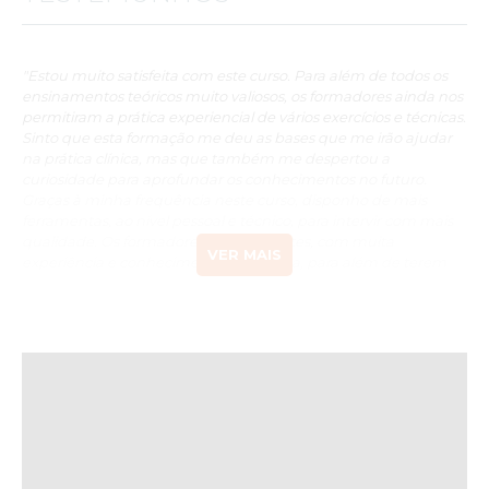
"Estou muito satisfeita com este curso. Para além de todos os
ensinamentos teóricos muito valiosos, os formadores ainda nos
permitiram a prática experiencial de vários exercícios e técnicas.
Sinto que esta formação me deu as bases que me irão ajudar
na prática clínica, mas que também me despertou a
curiosidade para aprofundar os conhecimentos no futuro.
Graças à minha frequência neste curso, disponho de mais
ferramentas, ao nível pessoal e técnico, para intervir com mais
qualidade. Os formadores são excelentes, com muita
VER MAIS
experiência e conhecimento nesta área, para além de terem
muita facilidade em expor a matéria e cativar a nossa atenção.
Agradeço aos formadores e restante equipa por todo o
conhecimento e disponibilidade."
Dina Alves
"Venho manifestar o meu total agrado com a Especialização
Avançada Pós-Universitária em Psicologia Clínica e da Saúde, a
qualidade e excelência dos conteúdos programáticos, a sua
abrangência, a segurança que nos conseguiu transmitir para o