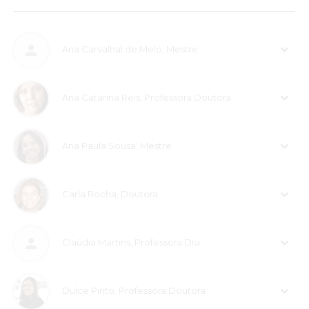
Expresso o meu reconhecimento ao corpo docente, cuja
competência e dedicação foram diferenciadas. A qualidade
das aulas, o rigor profissional e a simpatia contribuíram de
forma decisiva para o sucesso desta minha etapa.
Ana Carvalhal de Melo, Mestre
Dirijo também um agradecimento especial a todos os
funcionários da instituição, pela disponibilidade demonstrada
e pela eficiência no desempenho das suas funções, que no
Ana Catarina Reis, Professora Doutora
meu caso foi testado com algumas nuances pelo caminho.
Fatores essenciais para um ambiente académico organizado
e acolhedor.
Ana Paula Sousa, Mestre
Quero, de forma particular, destacar a estrutura
organizacional da instituição, que demonstrou uma notável
capacidade de adaptação às necessidades dos alunos que,
como eu, conciliam os estudos com as suas obrigações
Carla Rocha, Doutora
profissionais. A flexibilidade na visualização das aulas e os
recursos digitais disponíveis, foram fundamentais para o meu
sucesso académico e para a gestão equilibrada dos meus
vários compromissos.
Claúdia Martins, Professora Dra.
Por tudo o que foi proporcionado, levo comigo não apenas os
conhecimentos adquiridos, mas também valores profissionais,
experiências e vontade de continuar convosco para próximos
Dulce Pinto, Professora Doutora
capítulos.”