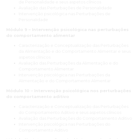
de Personalidade e seus aspetos clínicos
“A minha participação na Especialização Avançada Pós-
Avaliação das Perturbações de Personalidade
Universitária em Psicologia Clínica e da Saúde no INSPSIC
Intervenção psicológica nas Perturbações de
representou uma etapa marcante no meu percurso
Personalidade
profissional. Trata-se de uma formação academicamente
Módulo 9 – Intervenção psicológica nas perturbações
sólida, cientificamente rigorosa e profundamente alinhada
do comportamento alimentar
com as exigências atuais da prática clínica.
O programa combina de forma exemplar a fundamentação
Caracterização e Conceptualização das Perturbações
teórica com a aplicabilidade prática, permitindo desenvolver
da Alimentação e do Comportamento Alimentar e seus
competências clínicas avançadas sustentadas nas mais
aspetos clínicos
recentes evidências científicas. Destaco a elevada qualidade
Avaliação das Perturbações da Alimentação e do
pedagógica do corpo docente, o rigor metodológico e o
Comportamento Alimentar
ambiente académico estimulante, que promovem a reflexão
Intervenção psicológica nas Perturbações da
crítica, a aprendizagem significativa e o crescimento pessoal e
Alimentação e do Comportamento Alimentar
profissional.
Módulo 10 – Intervenção psicológica nos perturbações
Esta especialização consolidou a minha abordagem clínica
do comportamento aditivo
integrativa, reforçando o meu compromisso com uma prática
psicológica ética, humanista e baseada na ciência. Foi, sem
Caracterização e Conceptualização das Perturbações
dúvida, uma experiência transformadora que contribuiu
do Comportamento Aditivo e seus aspetos clínicos
significativamente para a excelência da minha intervenção
Avaliação das Perturbações do Comportamento Aditivo
clínica e para o fortalecimento da minha identidade
Intervenção psicológica nas Perturbações do
profissional enquanto psicóloga.”
Comportamento Aditivo
Sónia Karitsis