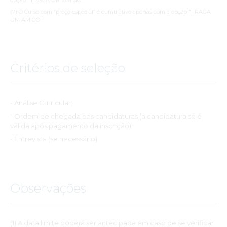
opção "TRAGA UM AMIGO".
(7) O Curso com “preço especial” é cumulativo apenas com a opção "TRAGA
UM AMIGO".
Critérios de seleção
- Análise Curricular;
- Ordem de chegada das candidaturas (a candidatura só é
válida após pagamento da inscrição);
- Entrevista (se necessário)
Observações
(1) A data limite poderá ser antecipada em caso de se verificar