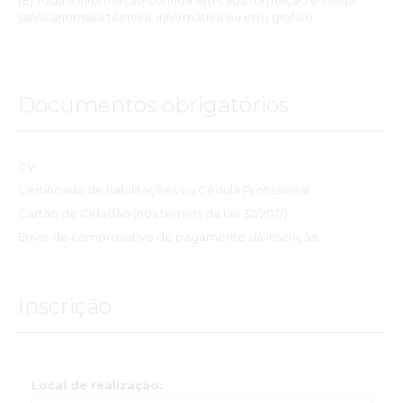
(8) Toda a informação contida em cada formação é válida,
salvo anomalia técnica, informática ou erro gráfico.
Documentos obrigatórios
CV
Certificado de habilitações ou Cédula Profissional
Cartão de Cidadão (nos termos da Lei 32/2017)
Envio de comprovativo do pagamento da inscrição.
Inscrição
Local de realização: