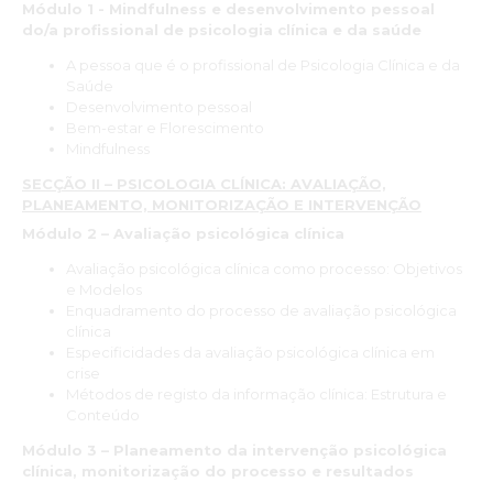
Módulo 1 - Mindfulness e desenvolvimento pessoal
A equipa do Inspsic tira dúvidas, dá informações e responde a
do/a profissional de psicologia clínica e da saúde
questões de forma muito eficiente.”
A pessoa que é o profissional de Psicologia Clínica e da
Maria João Simões
Saúde
Desenvolvimento pessoal
Bem-estar e Florescimento
“Esta Formação foi crucial para eu Reingressar o reino da
Mindfulness
Psicologia. Tinha terminado a minha formação em 2012 e não
me encontrava a exercer… Durante esta Formação voltei a
SECÇÃO II – PSICOLOGIA CLÍNICA: AVALIAÇÃO,
Apaixonar-me pela Psicologia, ao ponto de me despedir do
PLANEAMENTO, MONITORIZAÇÃO E INTERVENÇÃO
sítio onde trabalhava há 13 anos, para me aventurar a ser
Módulo 2 – Avaliação psicológica clínica
Psicóloga.
A Formação é bastante completa. Os Formadores, cada um
Avaliação psicológica clínica como processo: Objetivos
Especialista na área em que oferecem o módulo que
e Modelos
lecionam, uma mais valia. Cada um foi essencial! A relação
Enquadramento do processo de avaliação psicológica
entre Formandos e os exercícios práticos que foram sendo
clínica
feitos, permitiram uma aproximação, mesmo que digital, entre
Especificidades da avaliação psicológica clínica em
todos.
crise
Métodos de registo da informação clínica: Estrutura e
Muito Grata estou ao INSPSIC, e à Coordenadora deste Curso
Conteúdo
em específico, à Dra Zita.”
Bárbara Tavares
Módulo 3 – Planeamento da intervenção psicológica
clínica, monitorização do processo e resultados