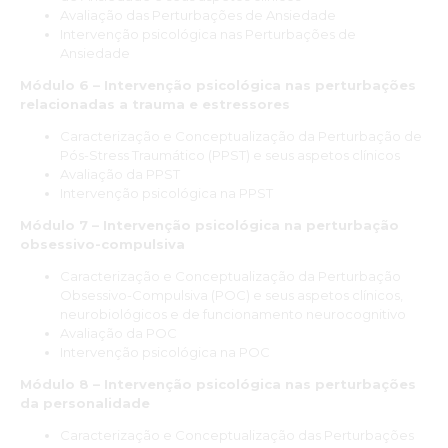
atualização dos mesmos. A equipa é muito competente, os
Avaliação das Perturbações de Ansiedade
formadores demonstram grande conhecimento e
Intervenção psicológica nas Perturbações de
experiência, o que traduz numa formação de grande
Ansiedade
qualidade.”
Módulo 6 – Intervenção psicológica nas perturbações
Belisa Rodrigues
relacionadas a trauma e estressores
Caracterização e Conceptualização da Perturbação de
“Antes de mais, agradeço a oportunidade de fazer parte da
Pós-Stress Traumático (PPST) e seus aspetos clínicos
ESPECIALIZAÇÃO PÓS-UNIVERSITÁRIA EM PSICOLOGIA
Avaliação da PPST
CLÍNICA E DA SAÚDE. Este curso destacou-se para mim pela
Intervenção psicológica na PPST
sua abordagem prática e integradora, permitindo um
contacto aprofundado com temas fundamentais na área da
Módulo 7 – Intervenção psicológica na perturbação
psicologia clínica, aliados a uma visão atualizada e baseada
obsessivo-compulsiva
em evidências. Os conteúdos foram apresentados de forma
clara e acessível, com o apoio de uma equipa docente
Caracterização e Conceptualização da Perturbação
extremamente competente e inspiradora.
Obsessivo-Compulsiva (POC) e seus aspetos clínicos,
neurobiológicos e de funcionamento neurocognitivo
Sem dúvida, considero este curso uma mais-valia para
Avaliação da POC
qualquer profissional que deseje aprofundar os seus
Intervenção psicológica na POC
conhecimentos, não só pela qualidade do ensino, mas
também pelas ferramentas práticas que podem ser aplicadas
Módulo 8 – Intervenção psicológica nas perturbações
diretamente no exercício profissional.”
da personalidade
Mariana de Campos
Caracterização e Conceptualização das Perturbações