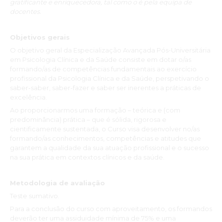
gratificante e enriquecedora, tal como o é pela equipa de
Esta experiência com aulas on-line mostrou que não há limites
docentes.
para a aprendizagem, quando há organização e coordenação.
Até breve.”
Objetivos gerais
Eduarda Vilela
O objetivo geral da Especialização Avançada Pós-Universitária
em Psicologia Clínica e da Saúde consiste em dotar o/as
“A Especialização Pós-Universitária em Psicologia Clínica e da
formando/as de competências fundamentais ao exercício
Saúde só teve aspetos positivos. A partir do primeiro dia foi
profissional da Psicologia Clínica e da Saúde, perspetivando o
essencial e muito importante o papel dos formadores, sempre
saber-saber, saber-fazer e saber ser inerentes a práticas de
disponíveis e atentos a cada avanço e a cada tentativa de
excelência.
exploração da mesma. Esta especialização marcou um ponto
Ao proporcionarmos uma formação – teórica e (com
de viragem na aquisição de novos conhecimentos, exploração
predominância) prática – que é sólida, rigorosa e
de novas ferramentas e métodos de trabalho, sendo uma mais-
cientificamente sustentada, o Curso visa desenvolver no/as
valia, permitindo maior competência e envolvimento
formando/as conhecimentos, competências e atitudes que
motivacional para o trabalho futuro.”
garantem a qualidade da sua atuação profissional e o sucesso
Germana Alhinho Martins Barros
na sua prática em contextos clínicos e da saúde.
“Considero que a Especialização Pós-Universitária em
Metodologia de avaliação
Psicologia Clínica e da Saúde é uma formação muito completa
Teste sumativo.
e que fomenta o crescimento pessoal e profissional, na medida
Para a conclusão do curso com aproveitamento, os formandos
em que é uma formação muito abrangente no que respeita às
deverão ter uma assiduidade mínima de 75% e uma
temáticas abordadas; é composta por um painel de