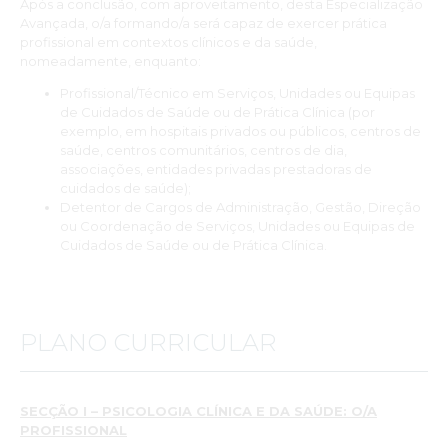
Após a conclusão, com aproveitamento, desta Especialização
atualizar conhecimentos ou pretende integrar a área clínica e
Avançada, o/a formando/a será capaz de exercer prática
da saúde. Os conteúdos são atualizados e os professores de
profissional em contextos clínicos e da saúde,
excelência, senti o seu suporte quer através dos conteúdos
nomeadamente, enquanto:
teóricos fornecidos, quer no apoio que levamos para a vida
profissional. Muito obrigada ao INSPSIC pela oportunidade de
Profissional/Técnico em Serviços, Unidades ou Equipas
frequentar uma Formação tão rica.”.
de Cuidados de Saúde ou de Prática Clínica (por
Sónia Esteves
exemplo, em hospitais privados ou públicos, centros de
saúde, centros comunitários, centros de dia,
associações, entidades privadas prestadoras de
“A formação é muito prática, com casos reais e práticos que nos
cuidados de saúde);
dão de forma geral a informação que necessitamos para
Detentor de Cargos de Administração, Gestão, Direção
podermos definir bons planos de intervenção e avaliação, com
ou Coordenação de Serviços, Unidades ou Equipas de
tudo o que isso implica.
Cuidados de Saúde ou de Prática Clínica.
Os conteúdos da matéria dada são extremamente
importantes e estão atualizados - Para quem tem pouca
prática clínica esta pós-graduação pode ser a base de tudo para
iniciar a carreira nesta área ou para mudar de carreira se for o
PLANO CURRICULAR
caso!
A maioria dos formadores são fantásticos, trazem casos práticos
para discussão, a forma como expõem a matéria é super
eficiente e organizada.
SECÇÃO I – PSICOLOGIA CLÍNICA E DA SAÚDE: O/A
A avaliação é realizada de forma faseada, é bom porque nos dá
PROFISSIONAL
a nós, alunos, tempo para estudar e assimilar a matéria dada.