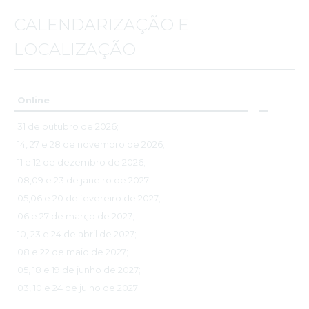
conhecimentos na área da Psicologia Clínica e da Saúde.”
CALENDARIZAÇÃO E
Sónia Sousa
LOCALIZAÇÃO
“A Formação de Especialização em Psicologia Clínica e da
Saúde foi uma experiência extremamente enriquecedora,
que me permitiu atualizar e aprofundar os meus
Online
conhecimentos nesta área.
Destaco, em particular, a qualidade dos conteúdos
31 de outubro de 2026;
programáticos e a disponibilização das aulas gravadas, uma
14, 27 e 28 de novembro de 2026;
mais-valia para quem pretende consolidar as aprendizagens
ao longo do curso, respeitando o seu próprio ritmo. A
11 e 12 de dezembro de 2026;
possibilidade de revisitar os conteúdos sempre que
08,09 e 23 de janeiro de 2027;
necessário facilita a integração dos conhecimentos e
promove uma aprendizagem mais consistente.
05,06 e 20 de fevereiro de 2027;
Recomendo esta formação a todos os profissionais que
06 e 27 de março de 2027;
pretendam investir na sua atualização científica e no
10, 23 e 24 de abril de 2027;
desenvolvimento das suas competências em Psicologia
08 e 22 de maio de 2027;
Clínica e da Saúde.”
05, 18 e 19 de junho de 2027;
Carina Marques
03, 10 e 24 de julho de 2027;