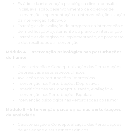
“Esta Especialização Pós-Universitária foi uma óptima
Estádios da intervenção psicológica clínica: consulta
oportunidade de atualização e renovação de conhecimentos,
inicial, avaliação, desenvolvimento de objetivos de
sendo ao mesmo tempo bastante completa e abrangente.
intervenção, implementação da intervenção, finalização
Consolidou os meus conhecimentos e melhorou a minha
da intervenção, follow-up
prática clínica.”
Estratégias de avaliação do progresso da intervenção e
de modificação/ ajustamento do plano de intervenção
Raquel Pereira
Estratégias de registo da implementação, do progresso
e dos resultados da intervenção
“Considero que esta especialização me permitiu rever e
Módulo 4 – Intervenção psicológica nas perturbações
atualizar conceitos, oferecendo-me uma maior confiança na
do humor
prática clínica. A estrutura do curso também permite uma
maior flexibilidade de horário para quem concilia a formação
Caracterização e Conceptualização das Perturbações
com outros papeis - as aulas decorreram ao sábado, e quem
Depressivas e seus aspetos clínicos
não conseguia estar presente tinha a possibilidade de assistir à
Avaliação das Perturbações Depressivas
gravação. Os docentes e a equipa do INSPSIC mostraram-
Intervenção nas Perturbações Depressivas
se disponíveis, o que também torna a experiência muito
Especificidades na Conceptualização, Avaliação e
agradável.
Intervenção nas Perturbações Bipolares
Intervenção psicológica nas Perturbações do Humor
De modo geral, recomendo a frequência desta
especialização! Muito obrigada a tod@s.”
Módulo 5 – Intervenção psicológica nas perturbações
da ansiedade
“Na minha opinião, este curso é uma mais valia para todos os
Caracterização e Conceptualização das Perturbações
colegas, seja na aprendizagem de novos conteúdos, seja na
de Ansiedade e seus aspetos clínicos