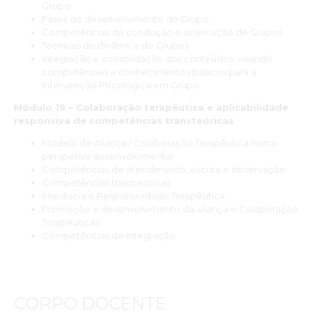
Grupo
reflexão crítica, e a relevância direta dos conteúdos para a
Fases do desenvolvimento do Grupo
prática clínica.”
Competências de condução e orientação de Grupos
David Gomes
Técnicas de dinâmica de Grupos
Integração e consolidação dos conteúdos, visando
competências e conhecimentos básicos para a
“Foi um privilégio concluir a Especialização Avançada Pós-
Intervenção Psicológica em Grupo
Universitária em Psicologia Clínica e da Saúde, um percurso
extremamente enriquecedor tanto a nível científico como
Módulo 19 – Colaboração terapêutica e aplicabilidade
profissional. A profundidade dos conteúdos, a integração
responsiva de competências transteóricas
constante entre evidência científica e prática clínica, bem
como a qualidade pedagógica dos formadores, foram
Modelo de Aliança / Colaboração Terapêutica numa
aspetos centrais para o meu desenvolvimento. Este curso
perspetiva desenvolvimental
permitiu-me aprimorar competências de avaliação,
Competências de atendimento, escuta e observação
intervenção e reflexão clínica, trazendo valor imediato para o
Competências transteóricas
trabalho que realizo diariamente com crianças, jovens e
Imediacia e Responsividade Terapêutica
adultos.”
Promoção e desenvolvimento da aliança e Colaboração
Terapêuticas
Ana Paula Ruiz
Competências de integração
“Venho manifestar o meu mais profundo agradecimento ao
INSPSIC pela oportunidade de ter integrado esta formação
que me acrescentou consideravelmente, como pessoa e
CORPO DOCENTE
profissional.