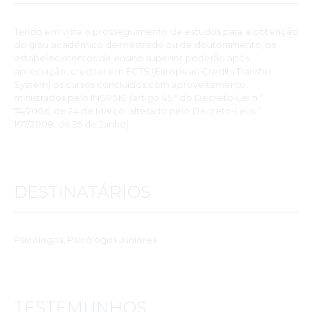
Tendo em vista o prosseguimento de estudos para a obtenção
do grau académico de mestrado ou de doutoramento, os
estabelecimentos de ensino superior poderão após
apreciação, creditar em ECTS (European Credits Transfer
System) os cursos concluídos com aproveitamento,
ministrados pelo INSPSIC (artigo 45.º do Decreto-Lei n.º
74/2006, de 24 de Março, alterado pelo Decreto-Lei n.º
107/2008, de 25 de Junho).
DESTINATÁRIOS
Psicólogos, Psicólogos Juniores.
TESTEMUNHOS