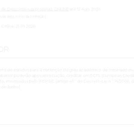
 de Desconto nas propinas:
ONLINE
até 12 Ago. 2026
es da data inicial da formação)
: Online: 21.09.2026
OR
nto de estudos para a obtenção do grau académico de mestrado ou
perior poderão após apreciação, creditar em ECTS (European Credits
 ministrados pelo INSPSIC (artigo 45.º do Decreto-Lei n.º 74/2006, 
 de Junho).