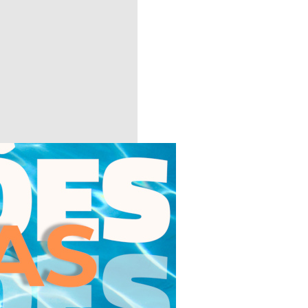
ueden disociar los importantes
n este sentido considero
a los docentes su generosidad
dinador del curso ha tenido en
ino también desde una
bajando a lo largo del curso.”
sua utilidade, pertinência e
ncias que já possuía e deu-
 meu percurso profissional.
is aos dias de hoje. A relação
término da formação. Avalio
componente prática, quer
workshops que nos eram