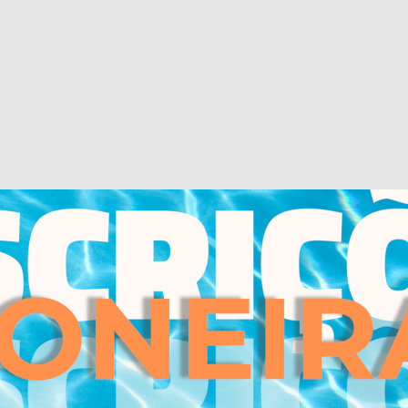
rea en la que nos espera un futuro en el que ya nadie duda que no se p
en el campo de la neuropsicología con el campo de la personalidad. E
 su centro a la formación postgraduada de profesionales. Agradezco 
 en este área y quiero señalar además el importante peso que el coor
ibilidad para resolver todas nuestras dudas, no solo a nivel teórico s
 un análisis profundo y riguroso de los casos clínicos que hemos ido tra
INSPSIC por esta Dupla Especialização Avançada Pós-universitária pela 
rada pelo corpo docente.”
specialização Avançada Pós-universitária enriqueceu-me nas competê
s que ainda não tinha explorado, assim tornou-se uma mais-valia no
s revelaram-se dinâmicos, práticos, realistas e sobretudo úteis e atua
mente boa, havendo bastante contacto com os alunos, mesmo após o 
positiva, onde houve partilha de conhecimentos e sobretudo houve a 
as, quer através da possibilidade da realização de um estágio ou de 