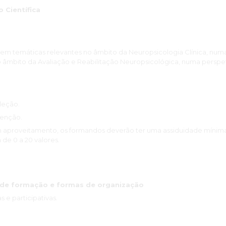
Científica
em temáticas relevantes no âmbito da Neuropsicologia Clínica, numa
 âmbito da Avaliação e Reabilitação Neuropsicológica, numa perspet
leção.
venção.
m aproveitamento, os formandos deverão ter uma assiduidade mínima
 de 0 a 20 valores.
de formação e formas de organização
s e participativas.