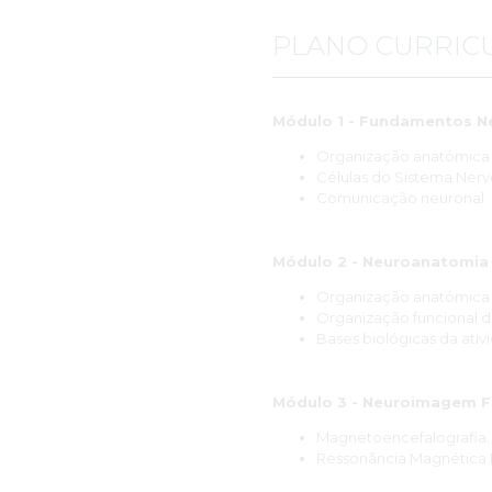
PLANO CURRIC
Módulo 1 - Fundamentos N
Organização anatómica e
Células do Sistema Nerv
Comunicação neuronal.
Módulo 2 - Neuroanatomia 
Organização anatómica 
Organização funcional d
Bases biológicas da ativ
Módulo 3 - Neuroimagem F
Magnetoencefalografia.
Ressonância Magnética F