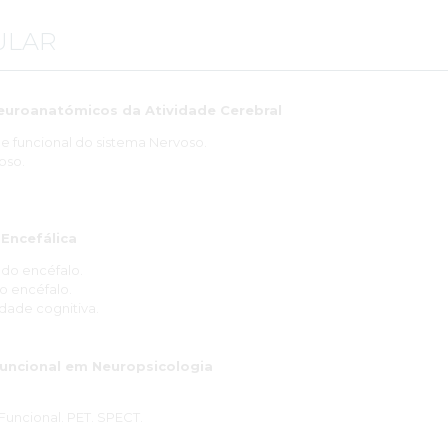
ULAR
euroanatómicos da Atividade Cerebral
 funcional do sistema Nervoso.
oso.
Encefálica
do encéfalo.
o encéfalo.
idade cognitiva.
uncional em Neuropsicologia
uncional. PET. SPECT.