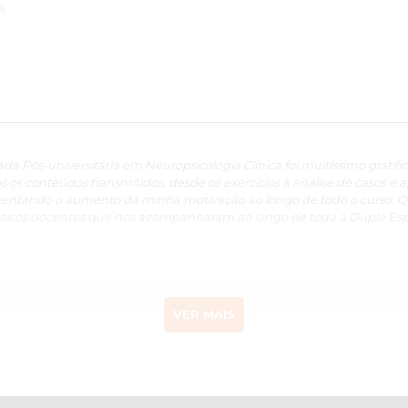
s.
a Pós-universitária em Neuropsicologia Clínica foi muitíssimo gratifica
s os conteúdos transmitidos, desde os exercícios à análise de casos e 
mentando o aumento da minha motivação ao longo de todo o curso. Q
dos os docentes que nos acompanharam ao longo de toda a Dupla Espe
e ter uma visão integrada de várias ciências no processo no qual ocor
 final na conexão de todos estes saberes potenciando o trabalho mult
VER MAIS
n el campo de la salud mental en su país vecino (España) quiero felici
lumnos y profesionales en un campo tan importante como es el de la 
linica e intervenção neuropsicológica: avaliação e reabilitação” ha 
ficativa. Sobre todo, lo que es más importante, ha contribuido a desar