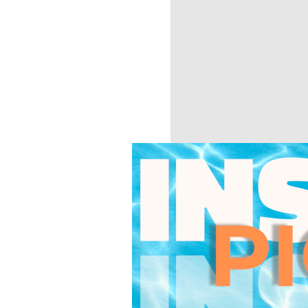
integral de la salud mental, á
conocimientos que hoy existen 
fundamental la contribución de
al compartir sus conocimientos
este proceso así como su dispon
perspectiva práctica a través de
María José Veiga Candán
“Aproveito para congratular o 
pela forma como nos foi minist
Maria Fernanda Estanque
“De uma forma geral a Dupla E
me mais conhecimentos em área
Os conteúdos passados aos aluno
com o corpo docente foi igual
esta curso de forma bastante 
através de casos dados nas aul
possíveis de frequentar. “
Inês Monteiro