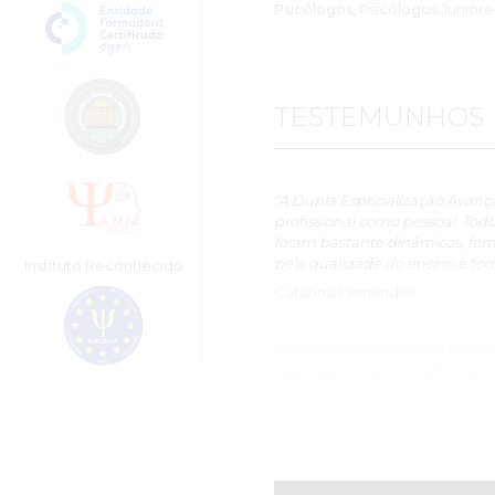
Psicólogos, Psicólogos Juniore
TESTEMUNHOS
"A Dupla Especialização Avançad
profissional como pessoal. Todo
foram bastante dinâmicos, fo
pela qualidade do ensino e to
Instituto Reconhecido
Catarina Fernandes
“A dupla especialização permit
neuropsicológica e culminar no
Sandra Branco
“Como profesional que trabaja e
colaborar en la formación de a
graduação em neuropsicologia c
en esta materia de forma signi