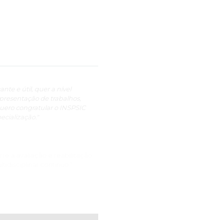
nte e útil, quer a nível
apresentação de trabalhos,
uero congratular o INSPSIC
cialização."
re a avaliação e reabilitação
idisciplinar continuo.”
tar al centro INSPSIC por
Neuropsicología. La “Dupla pós-
enriquecido mis conocimientos
rollar una visión mucho más